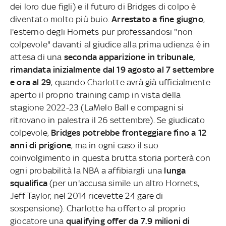
dei loro due figli) e il futuro di Bridges di colpo è
diventato molto più buio.
Arrestato a fine giugno
,
l'esterno degli Hornets pur professandosi "non
colpevole" davanti al giudice alla prima udienza è in
attesa di una
seconda apparizione in tribunale,
rimandata inizialmente dal 19 agosto al 7 settembre
e ora al 29
, quando Charlotte avrà già ufficialmente
aperto il proprio training camp in vista della
stagione 2022-23 (LaMelo Ball e compagni si
ritrovano in palestra il 26 settembre). Se giudicato
colpevole,
Bridges potrebbe fronteggiare fino a 12
anni di prigione
, ma in ogni caso il suo
coinvolgimento in questa brutta storia porterà con
ogni probabilità la NBA a affibiargli una
lunga
squalifica
(per un'accusa simile un altro Hornets,
Jeff Taylor, nel 2014 ricevette 24 gare di
sospensione). Charlotte ha offerto al proprio
giocatore una
qualifying offer da 7.9 milioni di