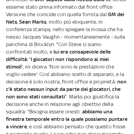
esserne stato prima informato dal front office.
Versione che coincide con quella fornita dal
GM dei
Nets, Sean Marks
, molto più eloquente, in
conferenza stampa, nello spiegare la mossa che ha
messo Jacques Vaughn - momentaneamente - sulla
panchina di Brooklyn. "Con Steve ci siamo
confrontati molto, e
lui era consapevole delle
difficoltà: 'I giocatori non rispondono ai miei
stimoli'
, mi diceva. 'Non sono le prestazioni che
voglio vedere'. Così abbiamo scelto di separarci, e la
decisione è solo nostra, front office e proprietà:
non
c'è stato nessun input da parte dei giocatori, che
non sono stati consultati
". Marks poi giustifica la
decisione anche in relazione agli obiettivi della
squadra: "Bisogna essere onesti:
abbiamo una
finestra temporale entro la quale possiamo puntare
a vincere
, e così abbiamo pensato che questo fosse
il momento giusto. La squadra non stava giocando