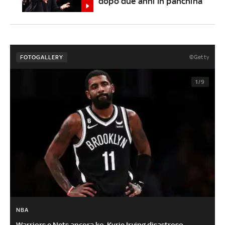
dopo due anni in panchina
©Getty
FOTOGALLERY
1/9
NBA
Warriors e Nets ancora ko, Kyrie Irving disastroso