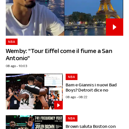
NBA
Wemby: "Tour Eiffel come il fiume a San
Antonio"
08 ago - 10:03
NBA
Bam e Giannis i nuovi Bad
Boys? Detroit dice no
08 ago - 08:22
NBA
Brown saluta Boston con