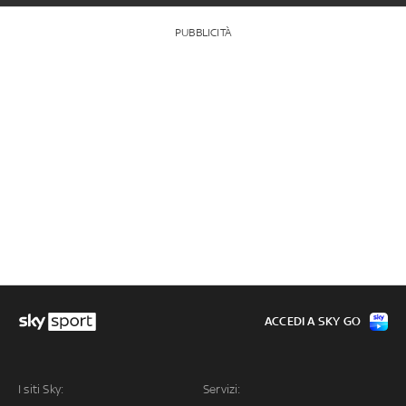
PUBBLICITÀ
ACCEDI A SKY GO
I siti Sky:
Servizi: