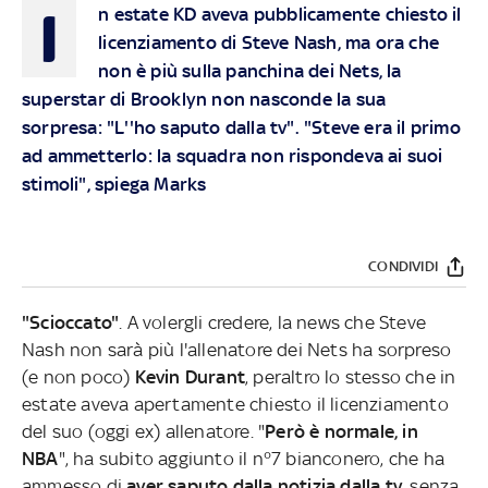
I
n estate KD aveva pubblicamente chiesto il
licenziamento di Steve Nash, ma ora che
non è più sulla panchina dei Nets, la
superstar di Brooklyn non nasconde la sua
sorpresa: "L''ho saputo dalla tv". "Steve era il primo
ad ammetterlo: la squadra non rispondeva ai suoi
stimoli", spiega Marks
CONDIVIDI
"Scioccato"
. A volergli credere, la news che Steve
Nash non sarà più l'allenatore dei Nets ha sorpreso
(e non poco)
Kevin Durant
, peraltro lo stesso che in
estate aveva apertamente chiesto il licenziamento
del suo (oggi ex) allenatore. "
Però è normale, in
NBA
", ha subito aggiunto il n°7 bianconero, che ha
ammesso di
aver
saputo dalla notizia dalla tv
, senza