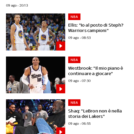
09 ago - 20:13
NBA
Ellis: "Io al posto di Steph?
Warriors campioni"
09 ago - 08:53
NBA
Westbrook: "Il mio piano è
continuare a giocare"
09 ago - 07:30
NBA
Shaq: "LeBron non è nella
storia dei Lakers"
09 ago - 06:55