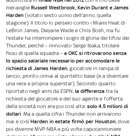
meraviglie
Russell Westbrook, Kevin Durant e James
Harden
(votato sesto uomo dell’anno, quella
stagione). Il titolo lo persero contro i Miami Heat di
LeBron James, Dwyane Wade e Chris Bosh, ma fu
l’estate ha interrompere i sogni di gloria dei tifosi dei
Thunder, perché – rinnovato Serge Ibaka, titolare
fisso di quella squadra –
a OKC si ritrovarono senza
lo spazio salariale necessario per accomodare le
richiesta di James Harden
, giocatore in rampa di
lancio, pronto ormai al quintetto base (e a diventare
una vera e propria superstar). Secondo quanto
riportato negli anni da ESPN,
la differenza
tra la
richiesta del giocatore e del suo agente e l’offerta
della società non era poi così alta:
solo 4.5 milioni di
dollari
. Ma a quella cifra i Thunder non arrivarono
mai e così
Harden in estate firmò per Houston
, dove
poi divenne MVP NBA e più volte capocannoniere