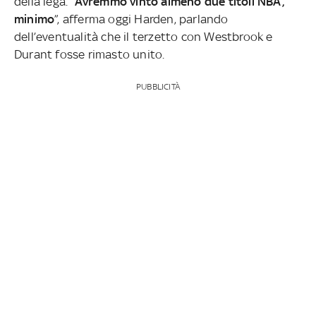
della lega. “
Avremmo vinto almeno due titoli NBA,
minimo
”, afferma oggi Harden, parlando
dell’eventualità che il terzetto con Westbrook e
Durant fosse rimasto unito.
PUBBLICITÀ