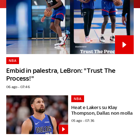
NBA
Embid in palestra, LeBron: "Trust The
Process!"
06 ago - 07:46
NBA
Heat e Lakers su Klay
Thompson, Dallas non molla
05 ago - 07:36