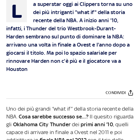
L
a superstar oggi ai Clippers torna su uno
dei più intriganti "what if" della storia
recente della NBA. A inizio anni '10,
infatti, i Thunder del trio Westbrook-Durant-
Harden sembrano sul punto di dominare la NBA:
arrivano una volta in finale a Ovest e l'anno dopo a
giocarsi il titolo. Ma poi lo spazio salariale per
rinnovare Harden non c'è più e il giocatore va a
Houston
CONDIVIDI
Uno dei più grandi “what if” della storia recente della
NBA.
Cosa sarebbe successo se…?
Il quesito riguarda
gli
Oklahoma City Thunder
dei
primi anni ’10
, quelli
capace di arrivare in finale a Ovest nel 2011 e poi
addirittura in
finale NBA nel 2012
con il trio delle