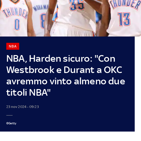
NBA
NBA, Harden sicuro: "Con
Westbrook e Durant a OKC
avremmo vinto almeno due
titoli NBA"
23 nov 2024 - 09:23
©Getty