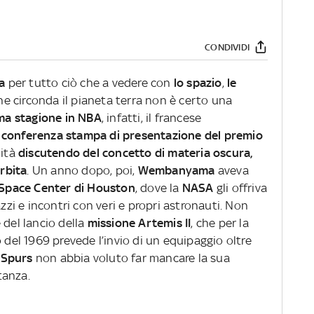
CONDIVIDI
a
per tutto ciò che a vedere con
lo spazio
,
le
he circonda il pianeta terra non è certo una
ma stagione in NBA
, infatti, il francese
 conferenza stampa di presentazione del premio
mità
discutendo del concetto di materia oscura,
orbita
. Un anno dopo, poi,
Wembanyama
aveva
Space Center di Houston
, dove la
NASA
gli offriva
azzi e incontri con veri e propri astronauti. Non
 del lancio della
missione Artemis II
, che per la
 del 1969 prevede l’invio di un equipaggio oltre
Spurs
non abbia voluto far mancare la sua
tanza.