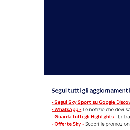
Segui tutti gli aggiornamenti
- Segui Sky Sport su Google Disco
- WhatsApp -
Le notizie che devi sa
- Guarda tutti gli Highlights -
Entra
- Offerte Sky -
Scopri le promozioni