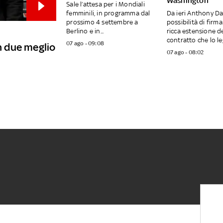
Washington
Sale l’attesa per i Mondiali
femminili, in programma dal
Da ieri Anthony Da
prossimo 4 settembre a
possibilità di firm
Berlino e in...
ricca estensione d
contratto che lo leg
07 ago - 09:08
in due meglio
07 ago - 08:02