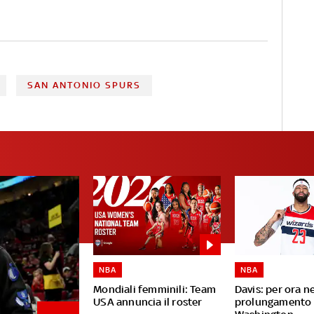
SAN ANTONIO SPURS
NBA
NBA
Mondiali femminili: Team
Davis: per ora n
USA annuncia il roster
prolungamento 