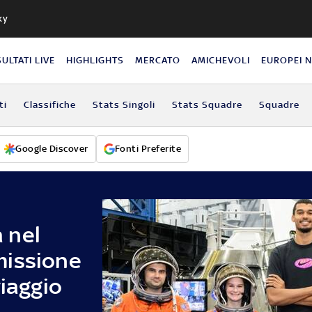
ky
SULTATI LIVE
HIGHLIGHTS
MERCATO
AMICHEVOLI
EUROPEI 
ti
Classifiche
Stats Singoli
Stats Squadre
Squadre
Google Discover
Fonti Preferite
 nel
missione
viaggio