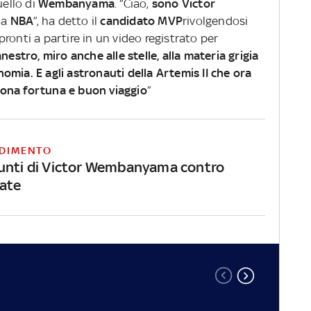
uello di
Wembanyama
. “Ciao,
sono Victor
la
NBA
”, ha detto il
candidato MVP
rivolgendosi
pronti a partire in un video registrato per
estro, miro anche alle stelle, alla materia grigia
onomia. E agli astronauti della Artemis II che ora
ona fortuna e buon viaggio
”
DIMENTO
unti di Victor Wembanyama contro
ate