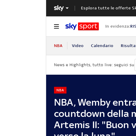
Esplora tutte le offerte S
In evidenza:
RI
NBA
Video
Calendario
Risulta
News e Highlights, tutto live: seguici su
NBA
NBA, Wemby entra
countdown della 
Artemis II: "Buon 
verso la luna"