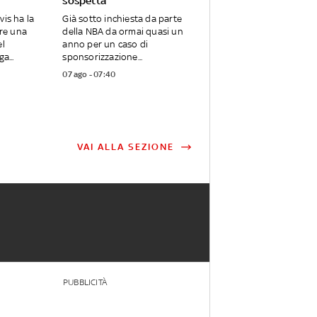
sospetta
vis ha la
Già sotto inchiesta da parte
are una
della NBA da ormai quasi un
el
anno per un caso di
a...
sponsorizzazione...
07 ago - 07:40
VAI ALLA SEZIONE
PUBBLICITÀ