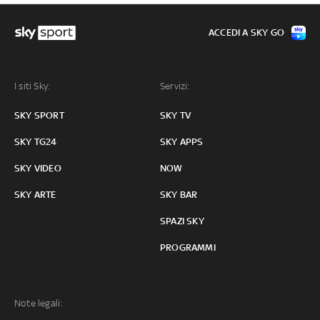
ACCEDI A SKY GO
I siti Sky:
Servizi:
SKY SPORT
SKY TV
SKY TG24
SKY APPS
SKY VIDEO
NOW
SKY ARTE
SKY BAR
SPAZI SKY
PROGRAMMI
Note legali: