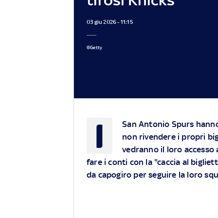
03 giu 2026 - 11:15
©Getty
I
San Antonio Spurs hanno 
non rivendere i propri big
vedranno il loro accesso 
fare i conti con la "caccia al biglie
da capogiro per seguire la loro sq