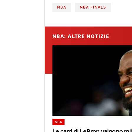
NBA
NBA FINALS
NBA: ALTRE NOTIZIE
NBA
Le card di LeBron valgono mili