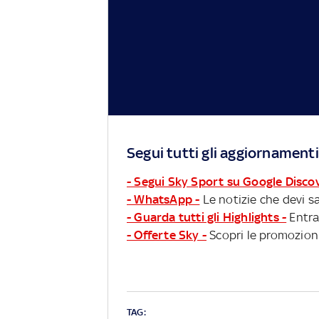
Segui tutti gli aggiornamenti
- Segui Sky Sport su Google Disco
- WhatsApp -
Le notizie che devi sa
- Guarda tutti gli Highlights -
Entra
- Offerte Sky -
Scopri le promozioni
TAG: