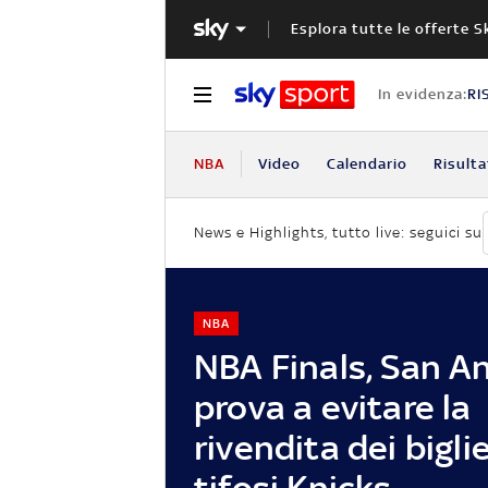
Esplora tutte le offerte S
In evidenza:
RI
NBA
Video
Calendario
Risulta
News e Highlights, tutto live: seguici su
NBA
NBA Finals, San A
prova a evitare la
rivendita dei biglie
tifosi Knicks