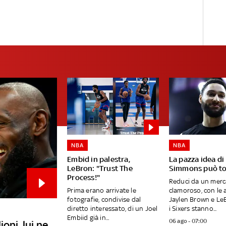
NBA
NBA
Embid in palestra,
La pazza idea di
LeBron: "Trust The
Simmons può to
Process!"
Reduci da un merc
Prima erano arrivate le
clamoroso, con le 
fotografie, condivise dal
Jaylen Brown e Le
diretto interessato, di un Joel
i Sixers stanno...
Embiid già in...
06 ago - 07:00
oni, lui ne