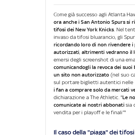
Come già successo agli Atlanta Hawk
ora anche i San Antonio Spurs si ri
tifosi dei New York Knicks
. Nel ten
invaso da tifosi bluarancio, gli S
ricordando loro di non rivendere i 
autorizzati
,
altrimenti
vedranno il 
emersi degli screenshot di una emai
comunicandogli la revoca dei suoi 
un sito non autorizzato
(nel suo c
sul portare biglietti autentici nelle
i fan a comprare solo da mercati ve
dichiarazione a The Athletic. "
Le no
comunicate ai nostri abbonati
sia 
vendita per i playoff e le finali”"
Il caso della "piaga" dei tifos