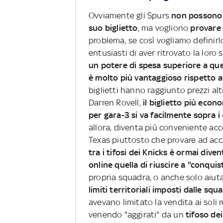
Ovviamente gli Spurs
non possono i
suo biglietto
, ma vogliono
provare 
problema, se così vogliamo definirl
entusiasti di aver ritrovato la loro
un potere di spesa superiore a quell
è molto più vantaggioso rispetto 
biglietti hanno raggiunto prezzi al
Darren Rovell,
il biglietto più econ
per gara-3 si va facilmente sopra i 
allora, diventa più conveniente acco
Texas piuttosto che provare ad acc
tra i tifosi dei Knicks è ormai dive
online quella di riuscire a "conqui
propria squadra, o anche solo aiuta
limiti territoriali imposti dalle squ
avevano limitato la vendita ai soli 
venendo "aggirati" da un
tifoso de