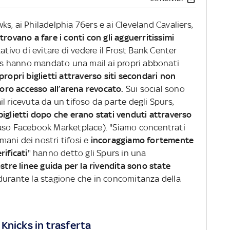
s, ai Philadelphia 76ers e ai Cleveland Cavaliers,
trovano a fare i conti con gli agguerritissimi
tativo di evitare di vedere il Frost Bank Center
purs hanno mandato una mail ai propri abbonati
propri biglietti attraverso siti secondari non
loro accesso all’arena revocato.
Sui social sono
l ricevuta da un tifoso da parte degli Spurs,
biglietti dopo che erano stati venduti attraverso
aso Facebook Marketplace). "Siamo concentrati
 mani dei nostri tifosi e
incoraggiamo fortemente
rificati
" hanno detto gli Spurs in una
stre linee guida per la rivendita sono state
durante la stagione che in concomitanza della
i Knicks in trasferta