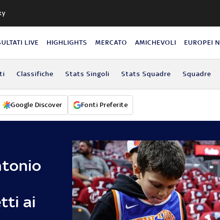
ky
SULTATI LIVE
HIGHLIGHTS
MERCATO
AMICHEVOLI
EUROPEI 
ti
Classifiche
Stats Singoli
Stats Squadre
Squadre
Google Discover
Fonti Preferite
ntonio
tti ai