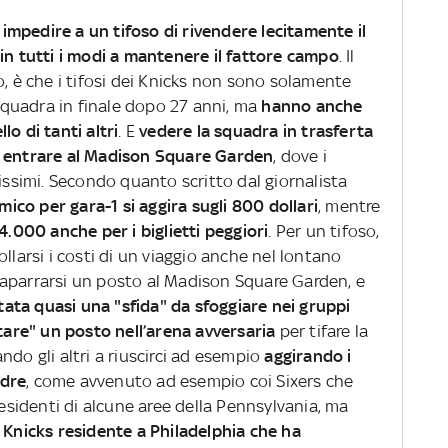
mpedire a un tifoso di rivendere lecitamente il
in tutti i modi a mantenere il fattore campo
. Il
o, è che i tifosi dei Knicks non sono solamente
 squadra in finale dopo 27 anni, ma
hanno anche
o di tanti altri
. E
vedere la squadra in trasferta
a entrare al Madison Square Garden
, dove i
tissimi. Secondo quanto scritto dal giornalista
omico per gara-1 si aggira sugli 800 dollari
, mentre
4.000 anche per i biglietti peggiori
. Per un tifoso,
llarsi i costi di un viaggio anche nel lontano
aparrarsi un posto al Madison Square Garden, e
ntata quasi una "sfida" da sfoggiare nei gruppi
stare" un posto nell’arena avversaria
per tifare la
ndo gli altri a riuscirci ad esempio
aggirando i
adre
, come avvenuto ad esempio coi Sixers che
residenti di alcune aree della Pennsylvania, ma
i Knicks residente a Philadelphia che ha