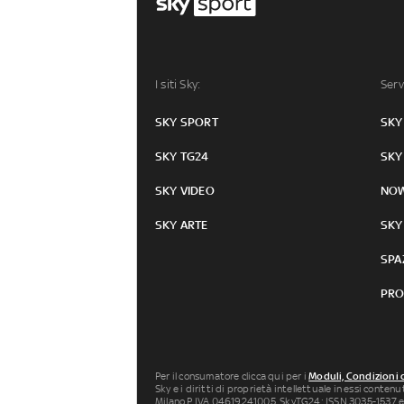
I siti Sky:
Serv
SKY SPORT
SKY
SKY TG24
SKY
SKY VIDEO
NO
SKY ARTE
SKY
SPA
PRO
Per il consumatore clicca qui per i
Moduli, Condizioni 
Sky e i diritti di proprietà intellettuale in essi conten
Milano P.IVA 04619241005. SkyTG24: ISSN 3035-1537 e