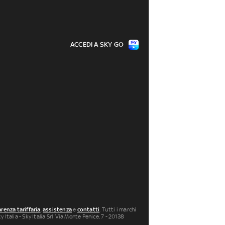
ACCEDI A SKY GO
renza tariffaria
,
assistenza
e
contatti
. Tutti i marchi
 Italia - Sky Italia Srl Via Monte Penice, 7 - 20138