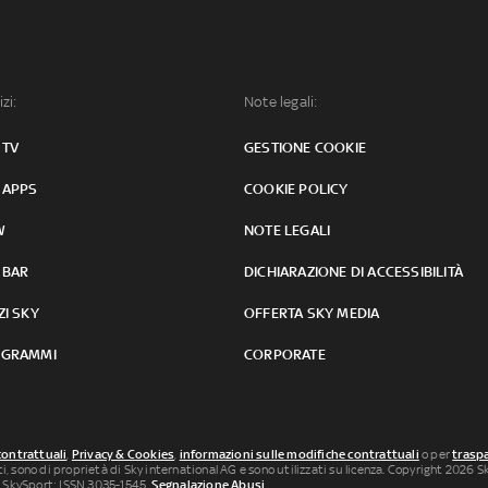
izi:
Note legali:
 TV
GESTIONE COOKIE
 APPS
COOKIE POLICY
W
NOTE LEGALI
 BAR
DICHIARAZIONE DI ACCESSIBILITÀ
ZI SKY
OFFERTA SKY MEDIA
GRAMMI
CORPORATE
contrattuali
,
Privacy & Cookies
,
informazioni sulle modifiche contrattuali
o per
traspa
uti, sono di proprietà di Sky international AG e sono utilizzati su licenza. Copyright 2026 Sky
 SkySport: ISSN 3035-1545.
Segnalazione Abusi