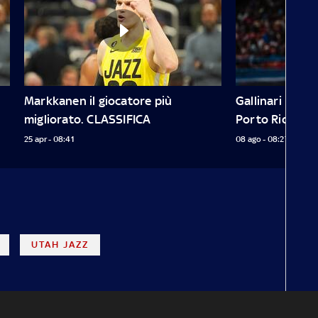
Markkanen il giocatore più 
Gallinari protag
migliorato. CLASSIFICA
Porto Rico
25 apr - 08:41
08 ago - 08:27
UTAH JAZZ