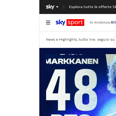
Esplora tutte le offerte S
In evidenza:
RI
News e Highlights, tutto live: seguici su