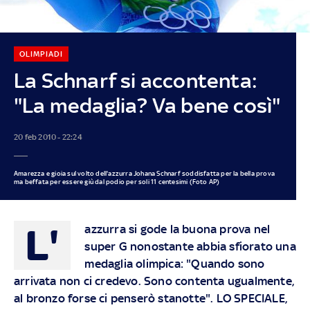
OLIMPIADI
La Schnarf si accontenta:
"La medaglia? Va bene così"
20 feb 2010 - 22:24
Amarezza e gioia sul volto dell'azzurra Johana Schnarf soddisfatta per la bella prova
ma beffata per essere giù dal podio per soli 11 centesimi (Foto AP)
L'
azzurra si gode la buona prova nel
super G nonostante abbia sfiorato una
medaglia olimpica: "Quando sono
arrivata non ci credevo. Sono contenta ugualmente,
al bronzo forse ci penserò stanotte". LO SPECIALE,