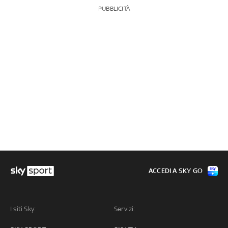
PUBBLICITÀ
ACCEDI A SKY GO
I siti Sky:
Servizi: