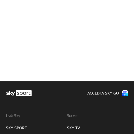
ACCEDI A SKY GO
I siti Sky:
Servizi:
SKY SPORT
SKY TV