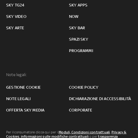
SKY TG24
SKY APPS
SKY VIDEO
NOW
SKY ARTE
SKY BAR
SPAZI SKY
PROGRAMMI
Note legali:
GESTIONE COOKIE
COOKIE POLICY
NOTE LEGALI
DICHIARAZIONE DI ACCESSIBILITÀ
OFFERTA SKY MEDIA
CORPORATE
Per il consumatore clicca qui per i
Moduli, Condizioni contrattuali
,
Privacy &
Cookies
,
informazioni sulle modifiche contrattuali
o per
trasparenza