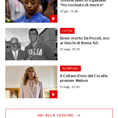
Simone Biles in ospedale:
"Ho rischiato di morire"
07 giu - 11:36
LUTTO
Boxe: morto De Piccoli, oro
ai Giochi di Roma '60
22 mag - 19:30
OLIMPIADI
Il Collare d’oro del Cio alla
premier Meloni
11 mag - 22:00
VAI ALLA SEZIONE