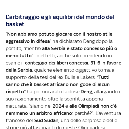
L’arbitraggio e gli equilibri del mondo del
basket
“
Non abbiamo potuto giocare con il nostro stile
aggressivo in difesa
” ha dichiarato Deng dopo la
partita, “mentre
alla Serbia è stato concesso più o
meno tutto
”. In effetti, anche solo prendendo in
esame
il conteggio dei liberi concessi
,
31-6 in favore
della Serbia
, qualche elemento oggettivo torna a
supporto della tesi dell’ex Bulls e Lakers. “
Tutti
sanno che il basket africano non gode di alcun
rispetto
” ha poi rincarato la dose
Deng
, allargando il
suo ragionamento oltre la sconfitta appena
maturata, “siamo nel
2024
e
alle Olimpiadi non c’è
nemmeno un arbitro africano
: perché?”. L’avventura
francese del
Sud Sudan
, una delle sorprese e delle
storie più affascinanti di queste Olimpiadi, si