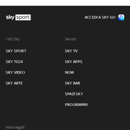
ACCEDI A SKY GO
I siti Sky:
Servizi:
SKY SPORT
SKY TV
SKY TG24
SKY APPS
SKY VIDEO
NOW
SKY ARTE
SKY BAR
SPAZI SKY
PROGRAMMI
Note legali: