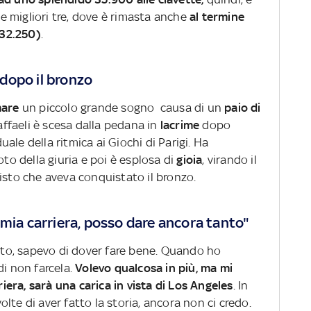
 le migliori tre, dove è rimasta anche
al termine
(32.250)
.
i dopo il bronzo
mare
un piccolo grande sogno causa di un
paio di
Raffaeli è scesa dalla pedana in
lacrime
dopo
duale della ritmica ai Giochi di Parigi. Ha
oto della giuria e poi è esplosa di
gioia
, virando il
isto che aveva conquistato il bronzo.
lla mia carriera, posso dare ancora tanto"
duto, sapevo di dover fare bene. Quando ho
di non farcela.
Volevo qualcosa in più, ma mi
riera, sarà una carica in vista di Los Angeles
. In
lte di aver fatto la storia, ancora non ci credo.