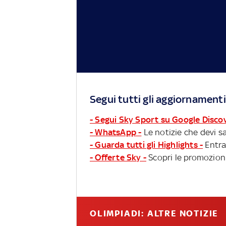
Segui tutti gli aggiornamenti
- Segui Sky Sport su Google Disco
- WhatsApp -
Le notizie che devi sa
- Guarda tutti gli Highlights -
Entra
- Offerte Sky -
Scopri le promozioni
OLIMPIADI: ALTRE NOTIZIE