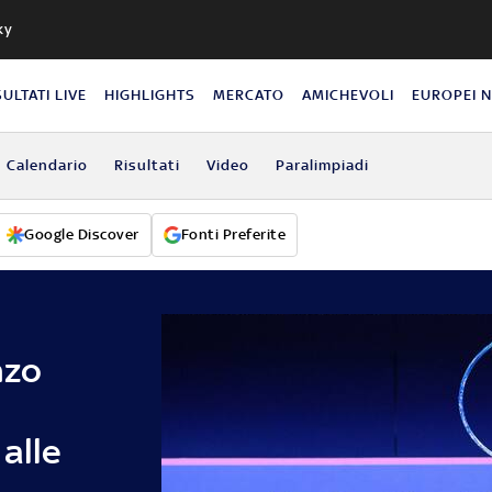
ky
SULTATI LIVE
HIGHLIGHTS
MERCATO
AMICHEVOLI
EUROPEI 
Calendario
Risultati
Video
Paralimpiadi
Google Discover
Fonti Preferite
nzo
alle