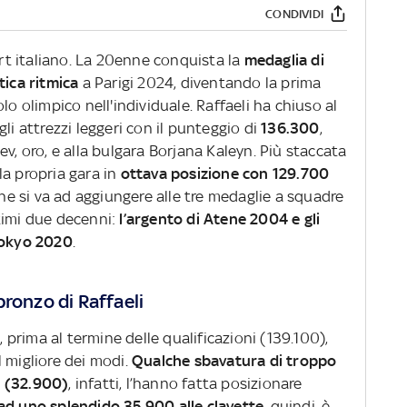
CONDIVIDI
ort italiano. La 20enne conquista la
medaglia di
tica ritmica
a Parigi 2024, diventando la prima
lo olimpico nell'individuale. Raffaeli ha chiuso al
li attrezzi leggeri con il punteggio di
136.300
,
v, oro, e alla bulgara Borjana Kaleyn. Più staccata
la propria gara in
ottava posizione con 129.700
che si va ad aggiungere alle tre medaglie a squadre
timi due decenni:
l’argento di Atene 2004 e gli
 Tokyo 2020
.
 bronzo di Raffaeli
rima al termine delle qualificazioni (139.100),
 migliore dei modi.
Qualche sbavatura di troppo
la (32.900)
, infatti, l’hanno fatta posizionare
ad uno splendido 35.900 alle clavette,
quindi, è