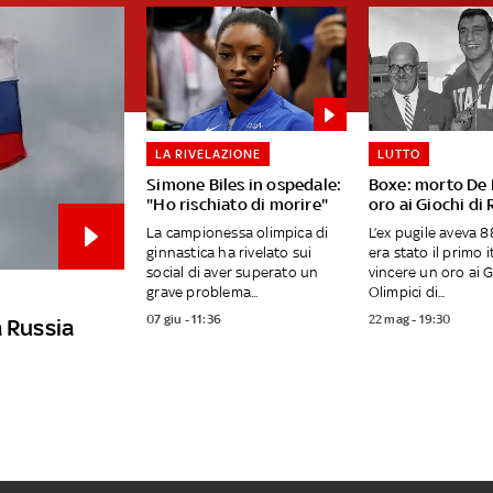
LA RIVELAZIONE
LUTTO
Simone Biles in ospedale:
Boxe: morto De P
"Ho rischiato di morire"
oro ai Giochi di
La campionessa olimpica di
L’ex pugile aveva 8
ginnastica ha rivelato sui
era stato il primo i
social di aver superato un
vincere un oro ai G
grave problema...
Olimpici di...
07 giu - 11:36
22 mag - 19:30
la Russia