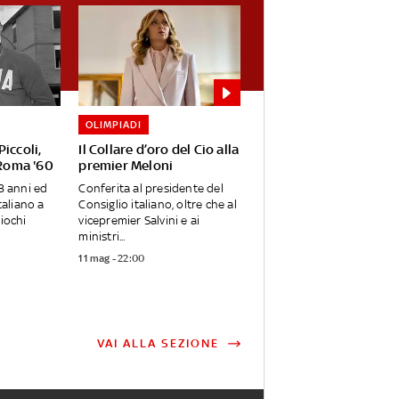
OLIMPIADI
iccoli,
Il Collare d’oro del Cio alla
 Roma '60
premier Meloni
8 anni ed
Conferita al presidente del
taliano a
Consiglio italiano, oltre che al
iochi
vicepremier Salvini e ai
ministri...
11 mag - 22:00
VAI ALLA SEZIONE