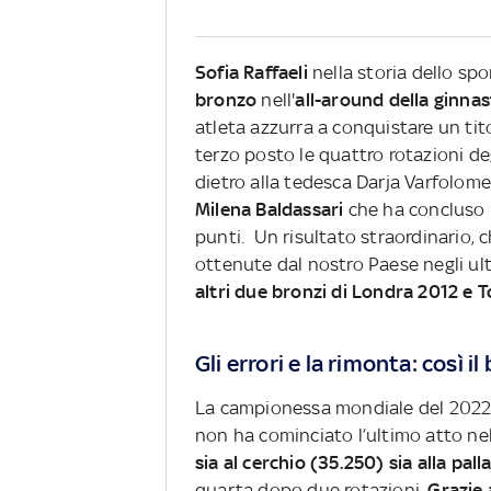
Sofia Raffaeli
nella storia dello sp
bronzo
nell'
all-around della ginnas
atleta azzurra a conquistare un tito
terzo posto le quattro rotazioni deg
dietro alla tedesca Darja Varfolomee
Milena Baldassari
che ha concluso 
punti. Un risultato straordinario, 
ottenute dal nostro Paese negli ul
altri due bronzi di Londra 2012 e
Gli errori e la rimonta: così il
La campionessa mondiale del 2022, p
non ha cominciato l’ultimo atto nel
sia al cerchio (35.250) sia alla pal
quarta dopo due rotazioni.
Grazie 