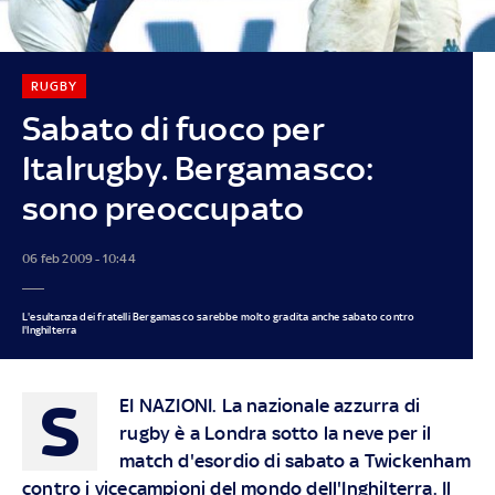
RUGBY
Sabato di fuoco per
Italrugby. Bergamasco:
sono preoccupato
06 feb 2009 - 10:44
L'esultanza dei fratelli Bergamasco sarebbe molto gradita anche sabato contro
l'Inghilterra
S
EI NAZIONI. La nazionale azzurra di
rugby è a Londra sotto la neve per il
match d'esordio di sabato a Twickenham
contro i vicecampioni del mondo dell'Inghilterra. Il