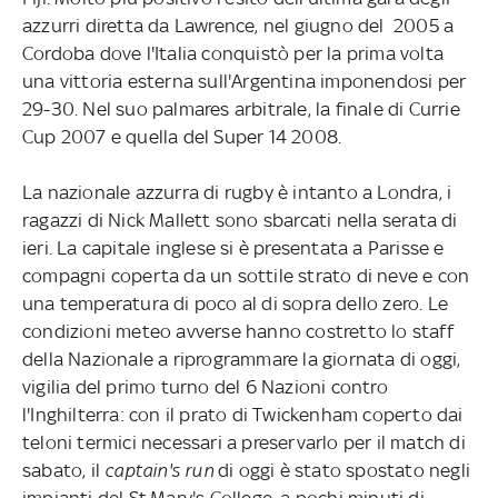
azzurri diretta da Lawrence, nel giugno del 2005 a
Cordoba dove l'Italia conquistò per la prima volta
una vittoria esterna sull'Argentina imponendosi per
29-30. Nel suo palmares arbitrale, la finale di Currie
Cup 2007 e quella del Super 14 2008.
La nazionale azzurra di rugby è intanto a Londra, i
ragazzi di Nick Mallett sono sbarcati nella serata di
ieri. La capitale inglese si è presentata a Parisse e
compagni coperta da un sottile strato di neve e con
una temperatura di poco al di sopra dello zero. Le
condizioni meteo avverse hanno costretto lo staff
della Nazionale a riprogrammare la giornata di oggi,
vigilia del primo turno del 6 Nazioni contro
l'Inghilterra: con il prato di Twickenham coperto dai
teloni termici necessari a preservarlo per il match di
sabato, il
captain's run
di oggi è stato spostato negli
impianti del St.Mary's College, a pochi minuti di