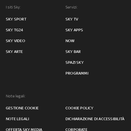
I siti Sky:
Servizi:
SKY SPORT
SKY TV
SKY TG24
SKY APPS
SKY VIDEO
NOW
SKY ARTE
SKY BAR
SPAZI SKY
PROGRAMMI
Note legali:
GESTIONE COOKIE
COOKIE POLICY
NOTE LEGALI
DICHIARAZIONE DI ACCESSIBILITÀ
OFFERTA SKY MEDIA
CORPORATE