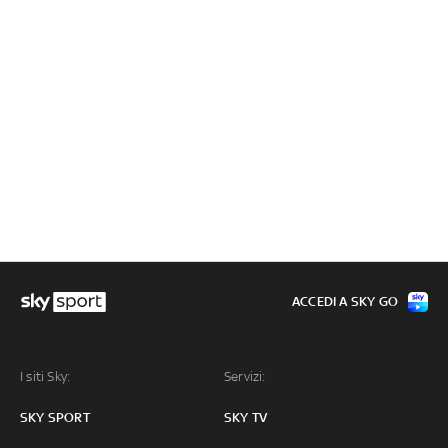
ACCEDI A SKY GO
I siti Sky:
Servizi:
SKY SPORT
SKY TV