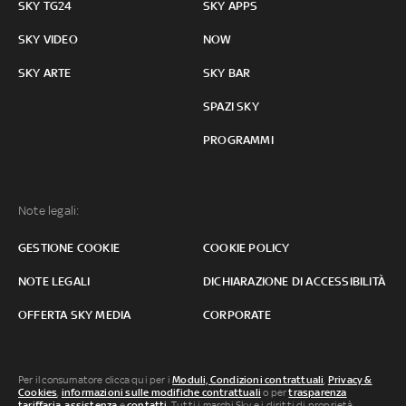
SKY TG24
SKY APPS
SKY VIDEO
NOW
SKY ARTE
SKY BAR
SPAZI SKY
PROGRAMMI
Note legali:
GESTIONE COOKIE
COOKIE POLICY
NOTE LEGALI
DICHIARAZIONE DI ACCESSIBILITÀ
OFFERTA SKY MEDIA
CORPORATE
Per il consumatore clicca qui per i
Moduli, Condizioni contrattuali
,
Privacy &
Cookies
,
informazioni sulle modifiche contrattuali
o per
trasparenza
tariffaria
,
assistenza
e
contatti
. Tutti i marchi Sky e i diritti di proprietà