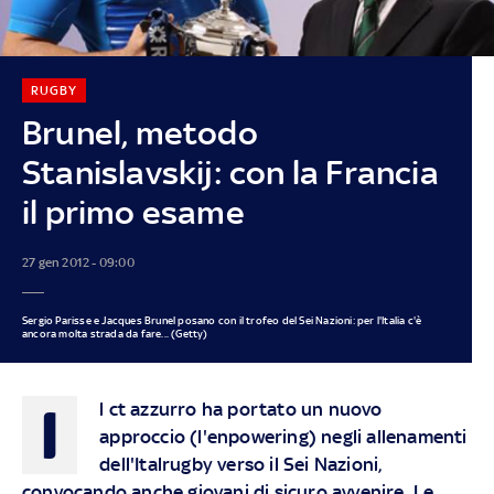
RUGBY
Brunel, metodo
Stanislavskij: con la Francia
il primo esame
27 gen 2012 - 09:00
Sergio Parisse e Jacques Brunel posano con il trofeo del Sei Nazioni: per l'Italia c'è
ancora molta strada da fare... (Getty)
I
l ct azzurro ha portato un nuovo
approccio (l'enpowering) negli allenamenti
dell'Italrugby verso il Sei Nazioni,
convocando anche giovani di sicuro avvenire. Le