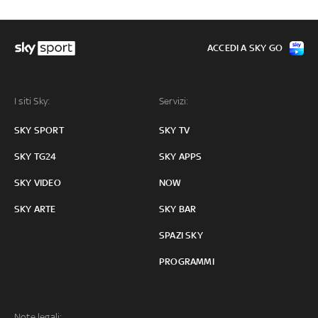
ACCEDI A SKY GO
I siti Sky:
Servizi:
SKY SPORT
SKY TV
SKY TG24
SKY APPS
SKY VIDEO
NOW
SKY ARTE
SKY BAR
SPAZI SKY
PROGRAMMI
Note legali: