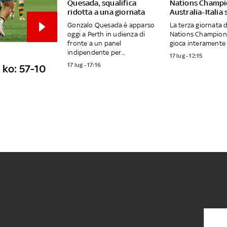
Quesada, squalifica
Nations Champi
ridotta a una giornata
Australia-Italia
Gonzalo Quesada è apparso
La terza giornata 
oggi a Perth in udienza di
Nations Champions
fronte a un panel
gioca interamente 
indipendente per...
17 lug - 12:15
17 lug - 17:16
 ko: 57-10