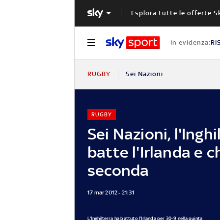
Esplora tutte le offerte S
In evidenza:
RI
RUGBY
Sei Nazioni
RUGBY
Sei Nazioni, l'Inghi
batte l'Irlanda e 
seconda
17 mar 2012 - 21:31
L'Inghilterra ha battuto l'Irlanda per 30-9 nella quinta