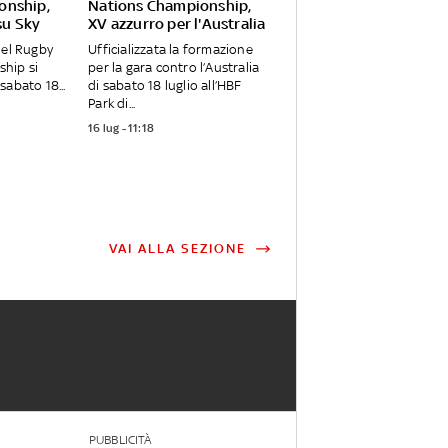
onship,
Nations Championship,
 su Sky
XV azzurro per l'Australia
del Rugby
Ufficializzata la formazione
hip si
per la gara contro l’Australia
sabato 18...
di sabato 18 luglio all’HBF
Park di...
16 lug - 11:18
VAI ALLA SEZIONE
PUBBLICITÀ