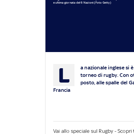
e ultima giornata del 6 Nazioni (Foto Getty)
L
a nazionale inglese si 
torneo di rugby. Con ot
posto, alle spalle del G
Francia
Vai allo speciale sul Rugby - Scopr