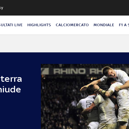
ky
SULTATI LIVE
HIGHLIGHTS
CALCIOMERCATO
MONDIALE
F1 A
lterra
chiude