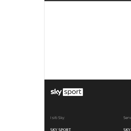
I siti Sky:
Serv
SKY SPORT
SKY