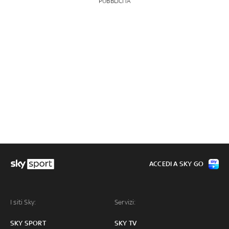
PUBBLICITÀ
ACCEDI A SKY GO
I siti Sky:
Servizi:
SKY SPORT
SKY TV