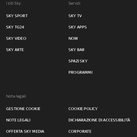
I siti Sky:
Servizi:
SKY SPORT
SKY TV
SKY TG24
SKY APPS
SKY VIDEO
NOW
SKY ARTE
SKY BAR
SPAZI SKY
PROGRAMMI
Note legali:
GESTIONE COOKIE
COOKIE POLICY
NOTE LEGALI
DICHIARAZIONE DI ACCESSIBILITÀ
OFFERTA SKY MEDIA
CORPORATE