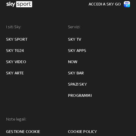
ACCEDI A SKY GO
I siti Sky:
Servizi:
SKY SPORT
SKY TV
SKY TG24
SKY APPS
SKY VIDEO
NOW
SKY ARTE
SKY BAR
SPAZI SKY
PROGRAMMI
Note legali:
GESTIONE COOKIE
COOKIE POLICY