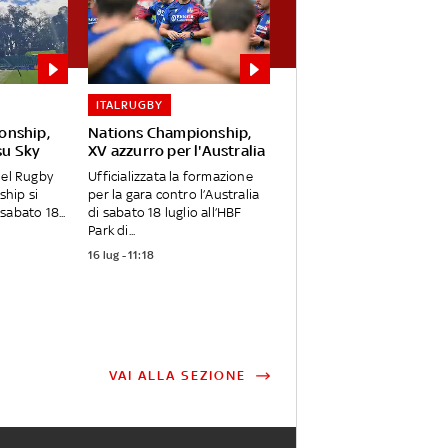
ITALRUGBY
onship,
Nations Championship,
 su Sky
XV azzurro per l'Australia
del Rugby
Ufficializzata la formazione
hip si
per la gara contro l’Australia
sabato 18...
di sabato 18 luglio all’HBF
Park di...
16 lug - 11:18
VAI ALLA SEZIONE