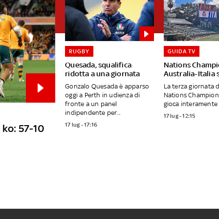
RUGBY
GUIDA TV
Quesada, squalifica
Nations Champi
ridotta a una giornata
Australia-Italia
Gonzalo Quesada è apparso
La terza giornata 
oggi a Perth in udienza di
Nations Champions
fronte a un panel
gioca interamente 
indipendente per...
17 lug - 12:15
17 lug - 17:16
 ko: 57-10