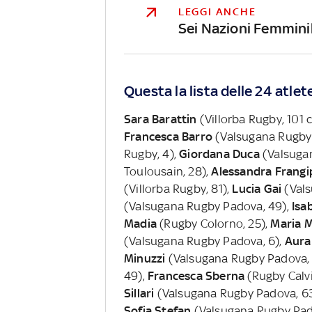
LEGGI ANCHE
Sei Nazioni Femminil
Questa la lista delle 24 atle
Sara Barattin
(Villorba Rugby, 101 c
Francesca Barro
(Valsugana Rugby 
Rugby, 4),
Giordana Duca
(Valsuga
Toulousain, 28),
Alessandra Frangi
(Villorba Rugby, 81),
Lucia Gai
(Val
(Valsugana Rugby Padova, 49),
Isab
Madia
(Rugby Colorno, 25),
Maria M
(Valsugana Rugby Padova, 6),
Aura
Minuzzi
(Valsugana Rugby Padova, 
49),
Francesca Sberna
(Rugby Calvi
Sillari
(Valsugana Rugby Padova, 6
Sofia Stefan
(Valsugana Rugby Pad