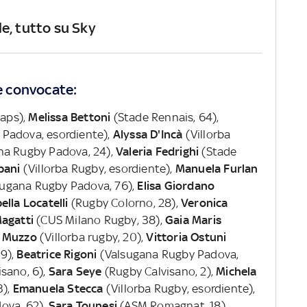
e, tutto su Sky
te convocate:
aps),
Melissa Bettoni
(Stade Rennais, 64),
Padova, esordiente),
Alyssa D'Incà
(Villorba
na Rugby Padova, 24),
Valeria Fedrighi
(Stade
pani
(Villorba Rugby, esordiente),
Manuela Furlan
sugana Rugby Padova, 76),
Elisa Giordano
ella Locatelli
(Rugby Colorno, 28),
Veronica
agatti
(CUS Milano Rugby, 38),
Gaia Maris
 Muzzo
(Villorba rugby, 20),
Vittoria Ostuni
9),
Beatrice Rigoni
(Valsugana Rugby Padova,
sano, 6),
Sara Seye
(Rugby Calvisano, 2),
Michela
3),
Emanuela Stecca
(Villorba Rugby, esordiente),
ova, 62),
Sara Tounesi
(ASM Romagnat, 18),