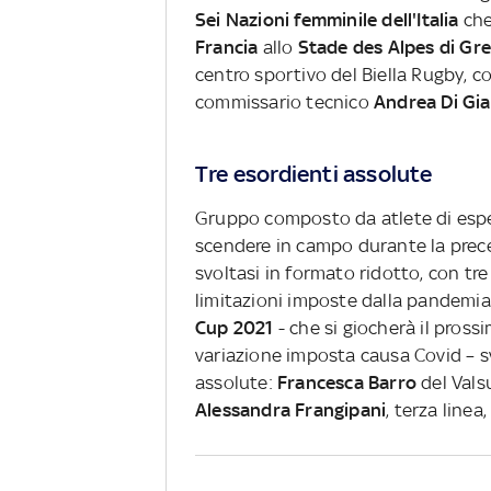
Sei Nazioni femminile dell'Italia
che
Francia
allo
Stade des Alpes di Gr
centro sportivo del Biella Rugby, c
commissario tecnico
Andrea Di Gi
Tre esordienti assolute
Gruppo composto da atlete di esper
scendere in campo durante la prec
svoltasi in formato ridotto, con tr
limitazioni imposte dalla pandemia, 
Cup 2021
- che si giocherà il pros
variazione imposta causa Covid – s
assolute:
Francesca Barro
del Val
Alessandra Frangipani
, terza line