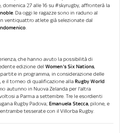
, domenica 27 alle 16 su #skyrugby, affronterà la
enoble
.
Da oggi le ragazze sono in raduno al
on ventiquattro atlete già selezionate dal
andomenico
.
ienza, che hanno avuto la possibilità di
edente edizione del
Women's Six Nations
,
e partite in programma, in considerazione delle
e il torneo di qualificazione alla
Rugby World
simo autunno in Nuova Zelanda per l'altra
voltosi a Parma a settembre.
Tre le esordienti
sugana Rugby Padova;
Emanuela Stecca
, pilone, e
a, entrambe tesserate con il Villorba Rugby.