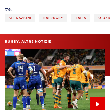
TAG:
SEI NAZIONI
ITALRUGBY
ITALIA
SCOZI
RUGBY: ALTRE NOTIZIE