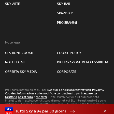
SKY ARTE
SKY BAR
SPAZI SKY
PROGRAMMI
Note legali:
GESTIONE COOKIE
COOKIE POLICY
NOTE LEGALI
DICHIARAZIONE DI ACCESSIBILITÀ
OFFERTA SKY MEDIA
CORPORATE
Per il consumatore clicca qui per i
Moduli, Condizioni contrattuali
,
Privacy &
Cookies
,
informazioni sulle modifiche contrattuali
o per
trasparenza
tariffaria
,
assistenza
e
contatti
. Tutti i marchi Sky e i diritti di proprietà
intellettuale in essi contenuti, sono di proprietà di Sky international AG e sono
utilizzati su licenza. Copyright 2026 Sky Italia - Sky Italia Srl Via Monte Penice, 7 -
20138 Milano P.IVA 04619241005. SkyTG24: ISSN 3035-1537 e SkySport: ISSN
Tutto Sky a 9€ per 30 giorni
3035-1545.
Segnalazione Abusi