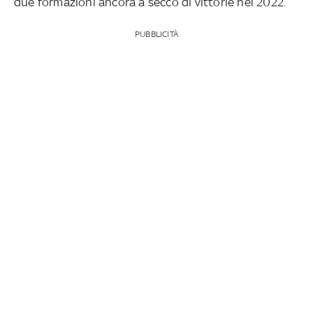
due formazioni ancora a secco di vittorie nel 2022.
PUBBLICITÀ