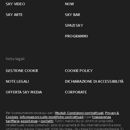
SKY VIDEO
NOW
SKY ARTE
SKY BAR
SPAZI SKY
PROGRAMMI
Note legali:
GESTIONE COOKIE
COOKIE POLICY
NOTE LEGALI
DICHIARAZIONE DI ACCESSIBILITÀ
OFFERTA SKY MEDIA
CORPORATE
Per il consumatore clicca qui per i
Moduli, Condizioni contrattuali
,
Privacy &
Cookies
,
informazioni sulle modifiche contrattuali
o per
trasparenza
tariffaria
,
assistenza
e
contatti
. Tutti i marchi Sky e i diritti di proprietà
intellettuale in essi contenuti, sono di proprietà di Sky international AG e sono
utilizzati su licenza. Copyright 2026 Sky Italia - Sky Italia Srl Via Monte Penice, 7 -