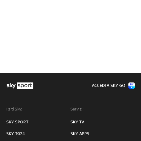
ACCEDI A SKY GO
I siti Sky:
Servizi:
SKY SPORT
SKY TV
SKY TG24
SKY APPS