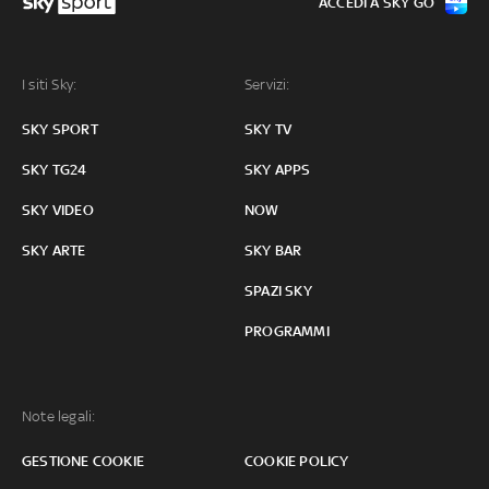
ACCEDI A SKY GO
I siti Sky:
Servizi:
SKY SPORT
SKY TV
SKY TG24
SKY APPS
SKY VIDEO
NOW
SKY ARTE
SKY BAR
SPAZI SKY
PROGRAMMI
Note legali:
GESTIONE COOKIE
COOKIE POLICY