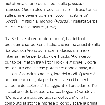
metaforica di uno dei simboli della
grandeur
francese. Questi alcuni degli altri titoli di esultanza
sulle prime pagine odierne: 'Eccoli i nostri eroi'
(
Press
), 'I migliori al mondo' (
Pravda
), 'Insalata Serba'
e 'Con le teste rasate' (
Kurir
).
"La Serbia è al centro del mondo", ha detto il
presidente serbo Boris Tadic, che ieri ha assistito alla
Beogradska Arena agli incontri decisivi, tifando
intensamente per Djokovic e Troicki. "A un certo
punto del match fra Viktor Troicki e Michael Llodra
ho temuto che le cose potessero andare male, ma
tutto si è concluso nel migliore dei modi. Questo è
un momento di gioia per i tennisti serbi e per i
cittadini della Serbia", ha aggiunto il presidente. Per
il capitano della squadra serba, Bogdan Obradovic,
"L'unità è la maggiore qualità del team" che ha
compiuto la storica impresa di conquistare la prima