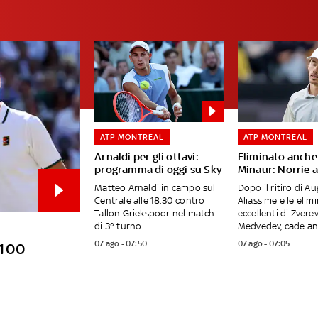
ATP MONTREAL
ATP MONTREAL
Arnaldi per gli ottavi:
Eliminato anche
programma di oggi su Sky
Minaur: Norrie a
Matteo Arnaldi in campo sul
Dopo il ritiro di Au
Centrale alle 18.30 contro
Aliassime e le elim
Tallon Griekspoor nel match
eccellenti di Zverev
di 3° turno...
Medvedev, cade anc
07 ago - 07:50
07 ago - 07:05
o 100