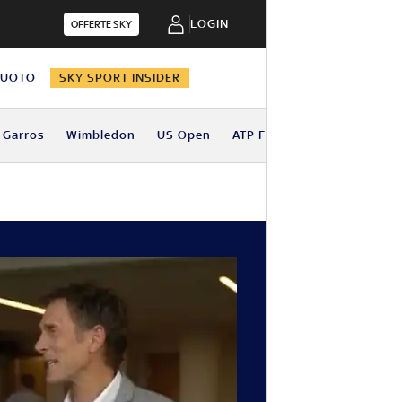
LOGIN
OFFERTE SKY
NUOTO
SKY SPORT INSIDER
 Garros
Wimbledon
US Open
ATP Finals