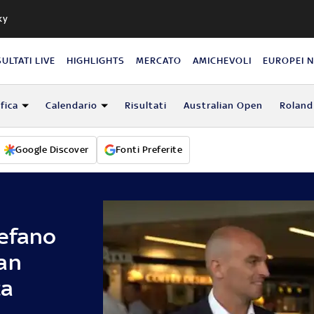
ky
SULTATI LIVE
HIGHLIGHTS
MERCATO
AMICHEVOLI
EUROPEI 
fica
Calendario
Risultati
Australian Open
Roland
Google Discover
Fonti Preferite
tefano
an
za