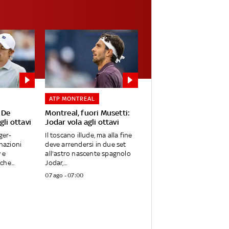
ATP MONTREAL
 De
Montreal, fuori Musetti:
gli ottavi
Jodar vola agli ottavi
ger-
Il toscano illude, ma alla fine
inazioni
deve arrendersi in due set
 e
all'astro nascente spagnolo
he...
Jodar,...
07 ago - 07:00