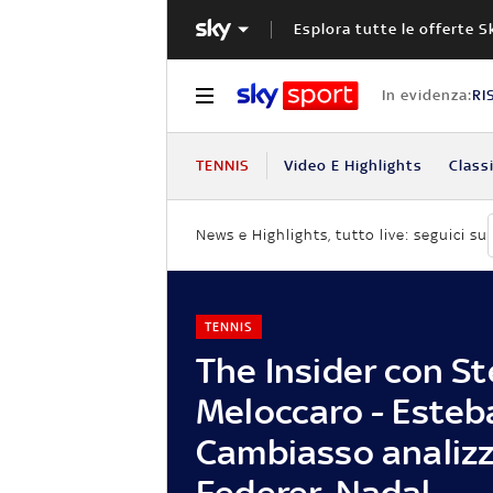
Esplora tutte le offerte S
In evidenza:
RI
TENNIS
Video E Highlights
Classi
News e Highlights, tutto live: seguici su
TENNIS
The Insider con S
Meloccaro - Esteb
Cambiasso analiz
Federer-Nadal