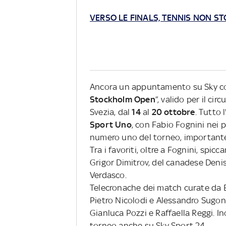
VERSO LE FINALS, TENNIS NON ST
Ancora un appuntamento su Sky con 
Stockholm Open
”, valido per il ci
Svezia, dal
14
al
20 ottobre
. Tutto 
Sport Uno
, con Fabio Fognini nei 
numero uno del torneo, importante 
Tra i favoriti, oltre a Fognini, spic
Grigor Dimitrov, del canadese Den
Verdasco.
Telecronache dei match curate da 
Pietro Nicolodi e Alessandro Sugon
Gianluca Pozzi e Raffaella Reggi. I
torneo anche su Sky Sport 24.