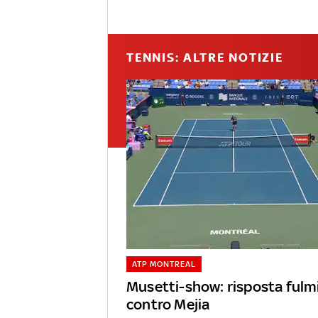
TENNIS: ALTRE NOTIZIE
ATP MONTREAL
Musetti-show: risposta fulm
contro Mejia