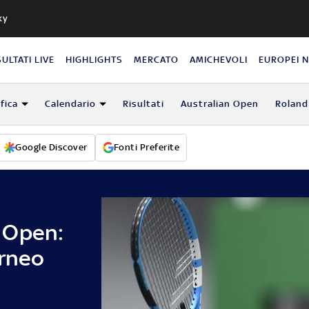
ky
SULTATI LIVE
HIGHLIGHTS
MERCATO
AMICHEVOLI
EUROPEI 
fica
Calendario
Risultati
Australian Open
Roland
Google Discover
Fonti Preferite
 Open:
orneo