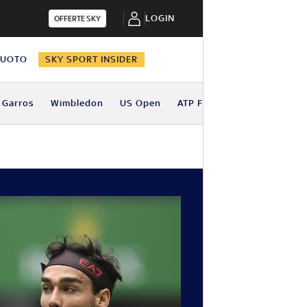
LOGIN
OFFERTE SKY
NUOTO
SKY SPORT INSIDER
 Garros
Wimbledon
US Open
ATP Finals