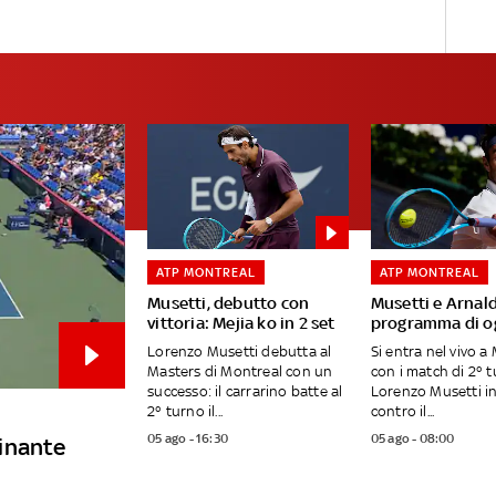
ATP MONTREAL
ATP MONTREAL
Musetti, debutto con
Musetti e Arnaldi
vittoria: Mejia ko in 2 set
programma di og
Lorenzo Musetti debutta al
Si entra nel vivo a
Masters di Montreal con un
con i match di 2° t
successo: il carrarino batte al
Lorenzo Musetti i
2° turno il...
contro il...
05 ago - 16:30
05 ago - 08:00
inante