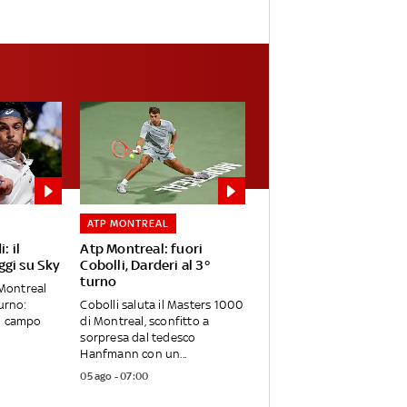
ATP MONTREAL
: il
Atp Montreal: fuori
gi su Sky
Cobolli, Darderi al 3°
turno
 Montreal
urno:
Cobolli saluta il Masters 1000
n campo
di Montreal, sconfitto a
sorpresa dal tedesco
Hanfmann con un...
05 ago - 07:00