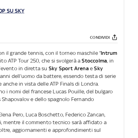
OP SU SKY
CONDIVIDI
il grande tennis, con il torneo maschile “
Intrum
rcuito ATP Tour 250, che si svolgerà a
Stoccolma
, in
l'evento in diretta su
Sky Sport Arena
e
Sky
panni dell’uomo da battere, essendo testa di serie
anche in vista delle ATP Finals di Londra.
cano i nomi del francese Lucas Pouille, del bulgaro
is Shapovalov e dello spagnolo Fernando
Elena Pero, Luca Boschetto, Federico Zancan,
i, mentre il commento tecnico sarà affidato a
noltre, aggiornamenti e approfondimenti sul