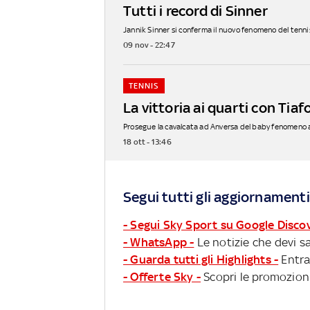
Tutti i record di Sinner
Jannik Sinner si conferma il nuovo fenomeno del tennis
09 nov - 22:47
TENNIS
La vittoria ai quarti con Tiaf
Prosegue la cavalcata ad Anversa del baby fenomeno az
18 ott - 13:46
Segui tutti gli aggiornamenti
- Segui Sky Sport su Google Disco
- WhatsApp -
Le notizie che devi sa
- Guarda tutti gli Highlights -
Entra
- Offerte Sky -
Scopri le promozioni