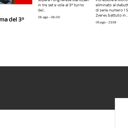
in tre set e vola al 3° turno
eliminato al debutt
del...
di serie numero 1 
Zverev, battuto in...
06 ago - 06:00
mma del 3°
05 ago - 23:59