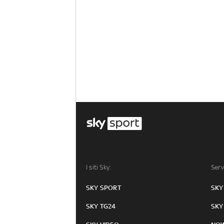
I siti Sky:
Serv
SKY SPORT
SKY
SKY TG24
SKY