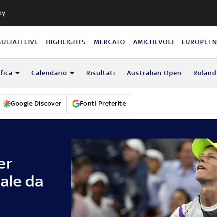
ky
SULTATI LIVE
HIGHLIGHTS
MERCATO
AMICHEVOLI
EUROPEI 
fica
Calendario
Risultati
Australian Open
Roland
Google Discover
Fonti Preferite
er
ale da