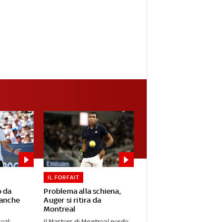
IL FORFAIT
o da
Problema alla schiena,
 anche
Auger si ritira da
Montreal
eal:
Il Masters di Montreal perde