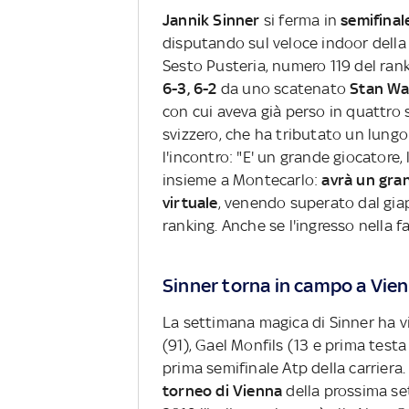
Jannik Sinner
si ferma in
semifina
disputando sul veloce indoor della
Sesto Pusteria, numero 119 del rank
6-3, 6-2
da uno scatenato
Stan Wa
con cui aveva già perso in quattro s
svizzero, che ha tributato un lung
l'incontro: "E' un grande giocatore
insieme a Montecarlo:
avrà un gra
virtuale
, venendo superato dal gi
ranking. Anche se l'ingresso nella 
Sinner torna in campo a Vie
La settimana magica di Sinner ha vi
(91), Gael Monfils (13 e prima testa
prima semifinale Atp della carriera.
torneo di Vienna
della prossima se