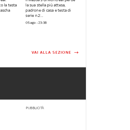
o la testa
la sua stella più attesa,
Sascha
padrone di casa e testa di
serie n.2:...
05 ago - 23:38
VAI ALLA SEZIONE
PUBBLICITÀ