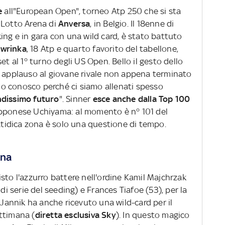
le
all"European Open", torneo Atp 250 che si sta
 Lotto Arena di
Anversa
, in Belgio. Il 18enne di
ing e in gara con una wild card, è stato battuto
wrinka
, 18 Atp e quarto favorito del tabellone,
et al 1° turno degli US Open. Bello il gesto dello
o applauso al giovane rivale non appena terminato
, lo conosco perché ci siamo allenati spesso
ndissimo futuro
". Sinner
esce anche dalla Top 100
apponese Uchiyama: al momento è n° 101 del
fatidica zona è solo una questione di tempo.
nna
sto l'azzurro battere nell'ordine Kamil Majchrzak
 di serie del seeding) e Frances Tiafoe (53), per la
 Jannik ha anche ricevuto una wild-card per il
ttimana (
diretta esclusiva Sky
). In questo magico