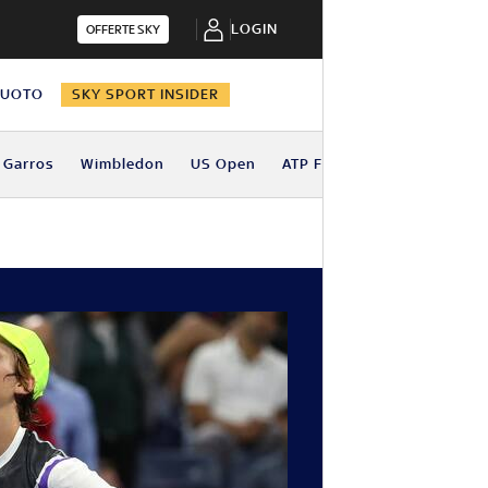
LOGIN
OFFERTE SKY
NUOTO
SKY SPORT INSIDER
 Garros
Wimbledon
US Open
ATP Finals