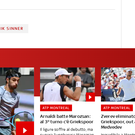
IK SINNER
ATP MONTREAL
ATP MONTREAL
Arnaldi batte Marozsan:
Zverev eliminat
al 3° turno c'è Griekspoor
Griekspoor, out
Medvedev
Il ligure soffre al debutto, ma
supera l'ungherese Marozsan
Incredibile a Montr