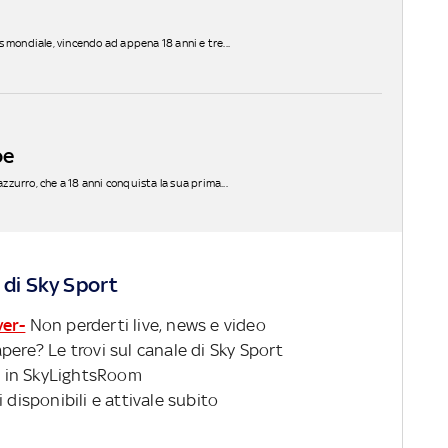
 mondiale, vincendo ad appena 18 anni e tre...
oe
zurro, che a 18 anni conquista la sua prima...
 di Sky Sport
ver-
Non perderti live, news e video
pere? Le trovi sul canale di Sky Sport
 in SkyLightsRoom
 disponibili e attivale subito