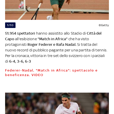
1/10
©Getty
51.954 spettatori
hanno assistito allo Stadio di
Città del
Capo
all'esibizione
"Match in Africa"
che ha visto
protagonisti
Roger Federer e Rafa Nadal.
Si tratta del
nuovo record di pubblico pagante per una partita di tennis.
Per la cronaca, vittoria in tre set dello svizzero con i parziali
di
6-4, 3-6, 6-3
Federer-Nadal, "Match in Africa": spettacolo e
beneficenza. VIDEO