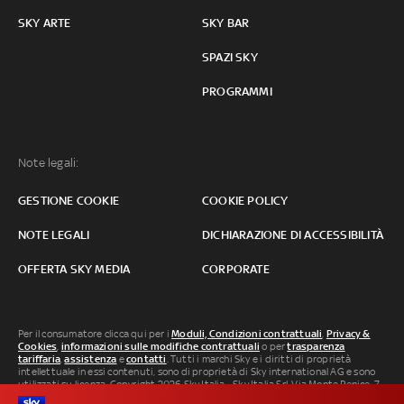
SKY ARTE
SKY BAR
SPAZI SKY
PROGRAMMI
Note legali:
GESTIONE COOKIE
COOKIE POLICY
NOTE LEGALI
DICHIARAZIONE DI ACCESSIBILITÀ
OFFERTA SKY MEDIA
CORPORATE
Per il consumatore clicca qui per i
Moduli, Condizioni contrattuali
,
Privacy &
Cookies
,
informazioni sulle modifiche contrattuali
o per
trasparenza
tariffaria
,
assistenza
e
contatti
. Tutti i marchi Sky e i diritti di proprietà
intellettuale in essi contenuti, sono di proprietà di Sky international AG e sono
utilizzati su licenza. Copyright 2026 Sky Italia - Sky Italia Srl Via Monte Penice, 7 -
20138 Milano P.IVA 04619241005. SkyTG24: ISSN 3035-1537 e SkySport: ISSN