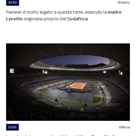
4/10
©Getty
Federer è molto legato a queste terre, essendo la
madre
Lynette
originaria proprio del
Sudafrica
5/10
©Ansa