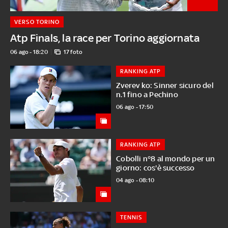
VERSO TORINO
Atp Finals, la race per Torino aggiornata
06 ago - 18:20
17 foto
RANKING ATP
Zverev ko: Sinner sicuro del
n.1 fino a Pechino
06 ago - 17:50
RANKING ATP
Cobolli n°8 al mondo per un
giorno: cos'è successo
04 ago - 08:10
TENNIS