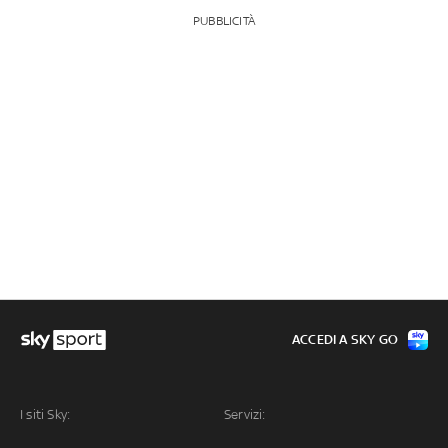
PUBBLICITÀ
ACCEDI A SKY GO
I siti Sky:
Servizi: