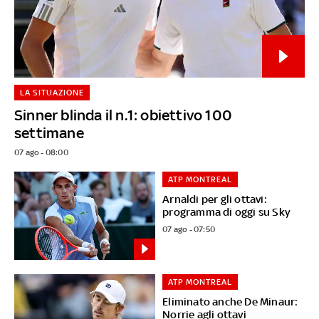
LA SITUAZIONE
Sinner blinda il n.1: obiettivo 100
settimane
07 ago - 08:00
ATP MONTREAL
Arnaldi per gli ottavi:
programma di oggi su Sky
07 ago - 07:50
ATP MONTREAL
Eliminato anche De Minaur:
Norrie agli ottavi