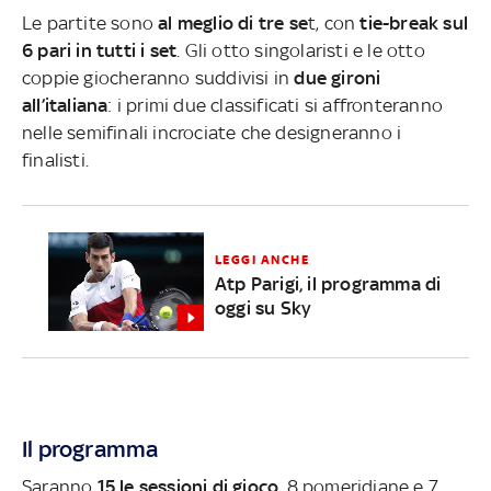
Le partite sono
al meglio di tre se
t, con
tie-break sul
6 pari in tutti i set
. Gli otto singolaristi e le otto
coppie giocheranno suddivisi in
due gironi
all’italiana
: i primi due classificati si affronteranno
nelle semifinali incrociate che designeranno i
finalisti.
LEGGI ANCHE
Atp Parigi, il programma di
oggi su Sky
Il programma
Saranno
15 le sessioni di gioco
, 8 pomeridiane e 7