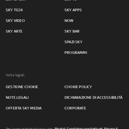
SKY TG24
SKY APPS
SKY VIDEO
NOW
SKY ARTE
SKY BAR
SPAZI SKY
PROGRAMMI
Note legali:
GESTIONE COOKIE
COOKIE POLICY
NOTE LEGALI
DICHIARAZIONE DI ACCESSIBILITÀ
OFFERTA SKY MEDIA
CORPORATE
Per il consumatore clicca qui per i
Moduli, Condizioni contrattuali
,
Privacy &