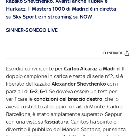
kazako Shevchenko. Avanti anche Rublev e
Hurkacz.
Il Masters 1000 di Madrid è in diretta
su
Sky Sport
e in streaming su
NOW
SINNER-SONEGO LIVE
CONDIVIDI
Esordio convincente per
Carlos Alcaraz
a
Madrid
. Il
doppio campione in carica e testa di serie n°2, si è
liberato del kazako
Alexander Shevchenko
con i
parziali di
6-2, 6-1
. Se doveva essere un test per
verificare le
condizioni del braccio destro
, che lo
aveva costretto al doppio forfait di Monte-Carlo e
Barcellona, è stato ampiamente superato. Seppur
con una vistosa
fasciatura
, Carlitos ha spinto e
divertito il pubblico del Manolo Santana, pur senza