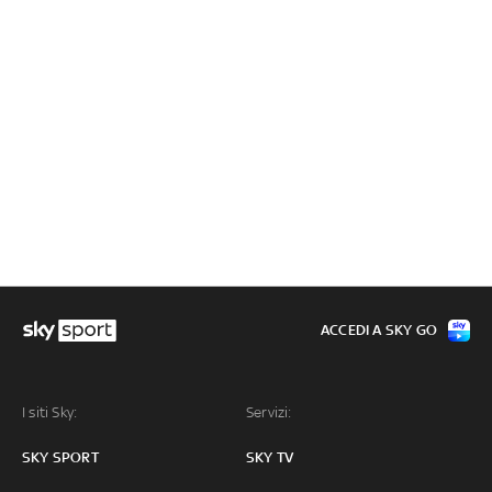
ACCEDI A SKY GO
I siti Sky:
Servizi:
SKY SPORT
SKY TV