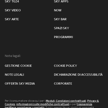
SKY TG24
SKY APPS
SKY VIDEO
NOW
SKY ARTE
SKY BAR
SPAZI SKY
PROGRAMMI
Note legali:
GESTIONE COOKIE
COOKIE POLICY
NOTE LEGALI
DICHIARAZIONE DI ACCESSIBILITÀ
OFFERTA SKY MEDIA
CORPORATE
Per il consumatore clicca qui per i
Moduli, Condizioni contrattuali
,
Privacy &
Cookies
,
informazioni sulle modifiche contrattuali
o per
trasparenza
tariffaria
,
assistenza
e
contatti
. Tutti i marchi Sky e i diritti di proprietà