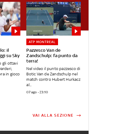
ATP MONTREAL
o: il
Pazzesco Van de
gi su Sky
Zandschulp: fa punto da
terra!
 gli ottavi
Darderi,
Nel video il punto pazzesco di
ra in gioco
Botic Van de Zandschulp nel
match contro Hubert Hurkacz
al...
07 ago - 23:10
VAI ALLA SEZIONE