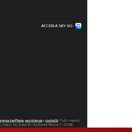
ACCEDI A SKY GO
renza tariffaria
,
assistenza
e
contatti
. Tutti i marchi
 Italia - Sky Italia Srl Via Monte Penice, 7 - 20138