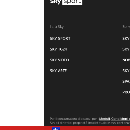
I siti Sky:
Serv
SKY SPORT
SKY
SKY TG24
SKY
SKY VIDEO
NO
SKY ARTE
SKY
SPA
PRO
Per il consumatore clicca qui per i
Moduli, Condizioni 
Sky e i diritti di proprietà intellettuale in essi conten
Milano P.IVA 04619241005. SkyTG24: ISSN 3035-1537 e