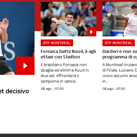
ATP MONTREAL
ATP MONTREAL
Fonseca batte Ruud, è agli
Darderi e non sol
ottavi con Shelton
programma di og
Il brasiliano Fonseca non
A Montreal iniziano
sbaglia ed elimina Ruud in
di finale. Luciano 
due set. Affronterà il
unico azzurro anco
campione in carica...
in...
08 ago - 07:50
08 ago - 07:50
et decisivo