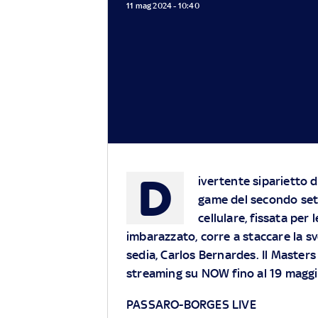
11 mag 2024 - 10:40
D
ivertente siparietto 
game del secondo set i
cellulare, fissata per 
imbarazzato, corre a staccare la s
sedia, Carlos Bernardes. Il Master
streaming su
NOW
fino al 19 magg
PASSARO-BORGES LIVE