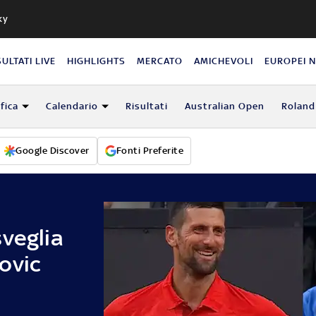
ky
SULTATI LIVE
HIGHLIGHTS
MERCATO
AMICHEVOLI
EUROPEI 
fica
Calendario
Risultati
Australian Open
Roland
Google Discover
Fonti Preferite
veglia
ovic