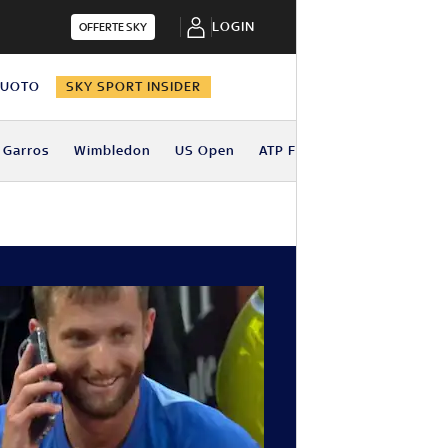
LOGIN
OFFERTE SKY
NUOTO
SKY SPORT INSIDER
 Garros
Wimbledon
US Open
ATP Finals