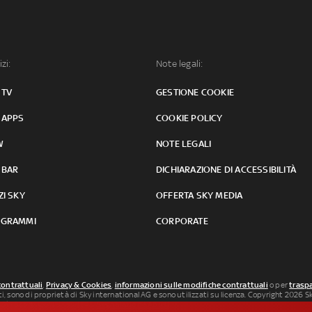
izi:
Note legali:
 TV
GESTIONE COOKIE
 APPS
COOKIE POLICY
W
NOTE LEGALI
 BAR
DICHIARAZIONE DI ACCESSIBILITÀ
ZI SKY
OFFERTA SKY MEDIA
GRAMMI
CORPORATE
contrattuali
,
Privacy & Cookies
,
informazioni sulle modifiche contrattuali
o per
traspa
uti, sono di proprietà di Sky international AG e sono utilizzati su licenza. Copyright 2026 Sky
 SkySport: ISSN 3035-1545.
Segnalazione Abusi