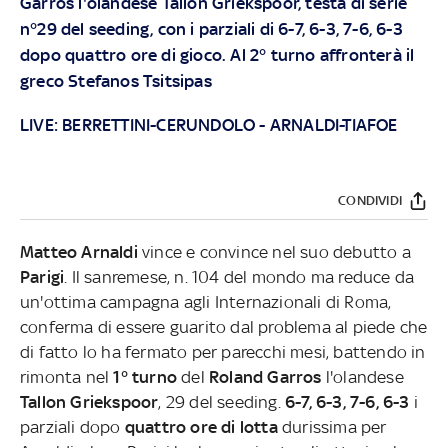
Garros l'olandese Tallon Griekspoor, testa di serie
n°29 del seeding, con i parziali di 6-7, 6-3, 7-6, 6-3
dopo quattro ore di gioco. Al 2° turno affronterà il
greco Stefanos Tsitsipas
LIVE:
BERRETTINI-CERUNDOLO
-
ARNALDI-TIAFOE
CONDIVIDI
Matteo Arnaldi
vince e convince nel suo debutto a
Parigi
. Il sanremese, n. 104 del mondo ma reduce da
un'ottima campagna agli Internazionali di Roma,
conferma di essere guarito dal problema al piede che
di fatto lo ha fermato per parecchi mesi, battendo in
rimonta nel
1° turno
del
Roland Garros
l'olandese
Tallon Griekspoor
, 29 del seeding.
6-7, 6-3, 7-6, 6-3
i
parziali dopo
quattro ore di lotta
durissima per