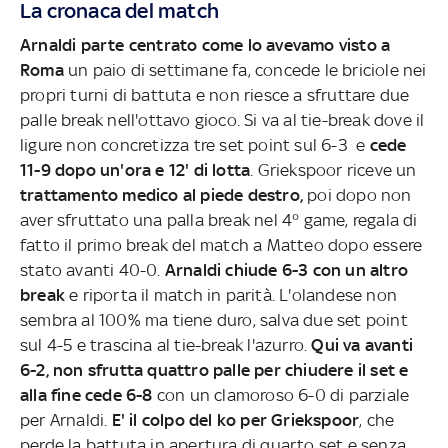
La cronaca del match
Arnaldi parte centrato come lo avevamo visto a
Roma
un paio di settimane fa, concede le briciole nei
propri turni di battuta e non riesce a sfruttare due
palle break nell'ottavo gioco. Si va al tie-break dove il
ligure non concretizza tre set point sul 6-3 e
cede
11-9 dopo un'ora e 12' di lotta
. Griekspoor riceve un
trattamento medico al piede destro,
poi dopo non
aver sfruttato una palla break nel 4° game, regala di
fatto il primo break del match a Matteo dopo essere
stato avanti 40-0.
Arnaldi chiude 6-3 con un altro
break
e riporta il match in parità. L'olandese non
sembra al 100% ma tiene duro, salva due set point
sul 4-5 e trascina al tie-break l'azurro.
Qui va avanti
6-2, non sfrutta quattro palle per chiudere il set e
alla fine cede 6-8
con un clamoroso 6-0 di parziale
per Arnaldi.
E' il colpo del ko per Griekspoor
, che
perde la battuta in apertura di quarto set e senza