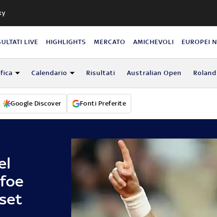
ky
SULTATI LIVE
HIGHLIGHTS
MERCATO
AMICHEVOLI
EUROPEI 
fica
Calendario
Risultati
Australian Open
Roland
Google Discover
Fonti Preferite
el
afoe
 set