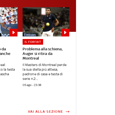
IL FORFAIT
o da
Problema alla schiena,
 anche
Auger si ritira da
Montreal
eal:
Il Masters di Montreal perde
o la testa
la sua stella più attesa,
Sascha
padrone di casa e testa di
serie n.2:...
05 ago - 23:38
VAI ALLA SEZIONE