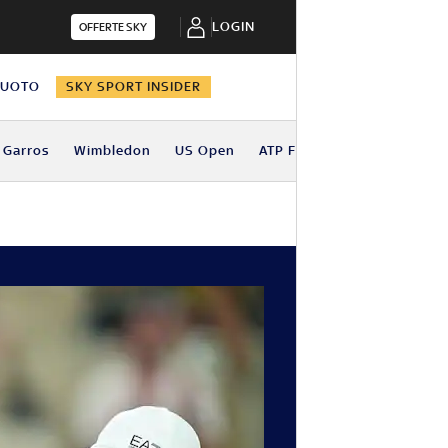
LOGIN
OFFERTE SKY
NUOTO
SKY SPORT INSIDER
 Garros
Wimbledon
US Open
ATP Finals