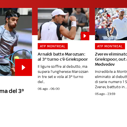
ATP MONTREAL
ATP MONTREAL
Arnaldi batte Marozsan:
Zverev eliminat
al 3° turno c'è Griekspoor
Griekspoor, out
Medvedev
Il ligure soffre al debutto, ma
supera l'ungherese Marozsan
Incredibile a Montr
in tre set e vola al 3° turno
eliminato al debutt
del...
di serie numero 1 
Zverev, battuto in...
06 ago - 06:00
mma del 3°
05 ago - 23:59