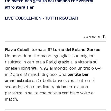
Un match ben gestito dal romano che venerdì
affronterà Tien
LIVE:
COBOLLI-TIEN
-
TUTTI I RISULTATI
CONDIVIDI
Flavio Cobolli torna al 3° turno del Roland Garros
.
Un anno dopo il romano eguaglia il suo miglior
risultato in carriera a Parigi grazie alla vittoria sul
cinese Yibing
Wu
, n. 92 al mondo, con un triplo 6-4
in 2 ore e 12 minuti di gioco. Una
partita ben
amministrata
da Cobolli, bravo soprattutto nel
secondo set a rimediare rapidamente a una
partenza in salita che poteva cambiare volto al
match.