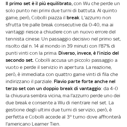
Il primo set è il più equilibrato,
con Wu che perde un
solo punto nei primi due turni di battuta. Al quinto
game, però, Cobolli piazza il
break
. L'azzurro non
sfrutta tre palle break consecutive da 0-40, ma ai
vantaggi riesce a chiudere con un nuovo errore del
tennista cinese. Un passaggio decisivo nel primo set,
risolto dal n. 14 al mondo in 39 minuti con l'87% di
punti vinti con la prima.
Diverso, invece, è l'inizio del
secondo set.
Cobolli accusa un piccolo passaggio a
vuoto e perde il servizio in apertura. La reazione,
però, è immediata con quattro game vinti di fila che
indirizzano il parziale.
Flavio parte forte anche nel
terzo set con un doppio break di vantaggio
: da 4-0
la chiusura sembra vicina, ma l'azzurro perde uno dei
due break e consente a Wu di rientrare nel set. La
gestione degli ultimi due turni di servizio, però, è
perfetta e Cobolli accede al 3° turno dove affronterà
l'americano Learner Tien.