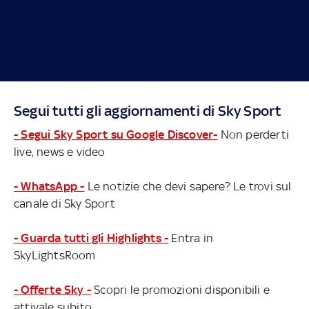
Segui tutti gli aggiornamenti di Sky Sport
- Segui Sky Sport su Google Discover-
Non perderti
live, news e video
- WhatsApp -
Le notizie che devi sapere? Le trovi sul
canale di Sky Sport
- Guarda tutti gli Highlights -
Entra in
SkyLightsRoom
- Offerte Sky -
Scopri le promozioni disponibili e
attivale subito