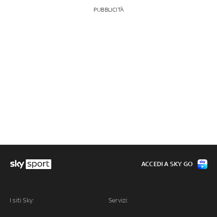
PUBBLICITÀ
ACCEDI A SKY GO
I siti Sky:
Servizi: