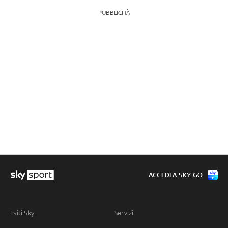
PUBBLICITÀ
ACCEDI A SKY GO
I siti Sky:
Servizi: