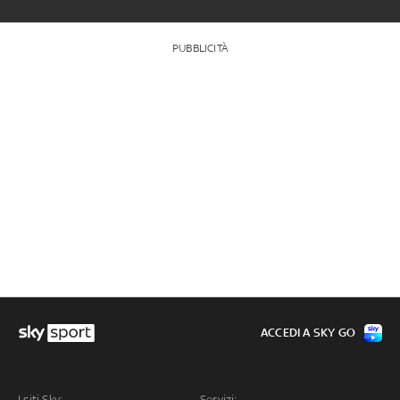
PUBBLICITÀ
ACCEDI A SKY GO
I siti Sky:
Servizi: