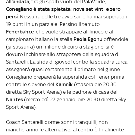
All'
andata
, tra gli spalti vuoti del PalaVerde,
Conegliano è stata spietata
:
nove set vinti e zero
persi
. Nessuna delle tre avversarie ha mai superato i
19 punti in un parziale. Persino il temuto
Fenerbahce
, che vuole strappare all’Imoco e al
campionato italiano la stella
Paola Egonu
offrendole
(si sussurra) un milione di euro a stagione, si è
dovuto inchinare allo strapotere della squadra di
Santarelli. La sfida di giovedì contro la squadra turca
assegnerà quasi certamente il primato nel girone.
Conegliano preparerà la supersfida col Fener prima
contro le slovene del
Kamnik
(stasera ore 20.30
diretta Sky Sport Arena) e le padrone di casa del
Nantes
(mercoledì 27 gennaio, ore 20.30 diretta Sky
Sport Arena).
Coach Santarelli dorme sonni tranquilli, non
mancheranno le alternative: al centro è finalmente