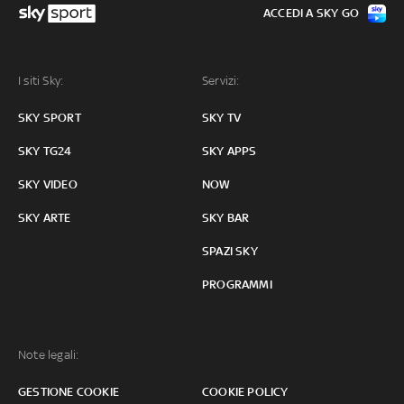
ACCEDI A SKY GO
I siti Sky:
Servizi:
SKY SPORT
SKY TV
SKY TG24
SKY APPS
SKY VIDEO
NOW
SKY ARTE
SKY BAR
SPAZI SKY
PROGRAMMI
Note legali:
GESTIONE COOKIE
COOKIE POLICY