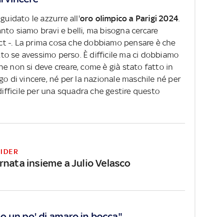
 guidato le azzurre all'
oro olimpico a Parigi 2024
.
nto siamo bravi e belli, ma bisogna cercare
l ct -. La prima cosa che dobbiamo pensare è che
o se avessimo perso. È difficile ma ci dobbiamo
e non si deve creare, come è già stato fatto in
go di vincere, né per la nazionale maschile né per
difficile per una squadra che gestire questo
SIDER
rnata insieme a Julio Velasco
ato un po' di amaro in bocca"