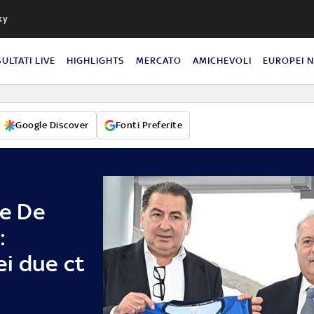
ky
SULTATI LIVE
HIGHLIGHTS
MERCATO
AMICHEVOLI
EUROPEI 
Google Discover
Fonti Preferite
 e De
:
dei due ct