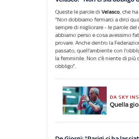
Queste le parole di
Velasco
, che ha
"Non dobbiamo fermarci a dirci qua
sempre di migliorare - le parole de
abbiamo perso e cosa avessimo fatt
provare. Anche dentro la Federazion
passato, quell'ambiente con l'obbli
la femminile. Non c'è niente di più 
obbligo".
DA SKY IN
Quella gio
De Giorgi: "Parigi ci ha lasci