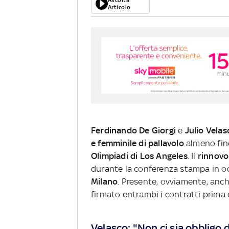
Articolo
Ferdinando De Giorgi
e
Julio Velas
e femminile di pallavolo
almeno fin
Olimpiadi di Los Angeles
. Il
rinnovo
durante la conferenza stampa in o
Milano
. Presente, ovviamente, anche
firmato entrambi i contratti prima 
Velasco: "Non ci sia obbligo d