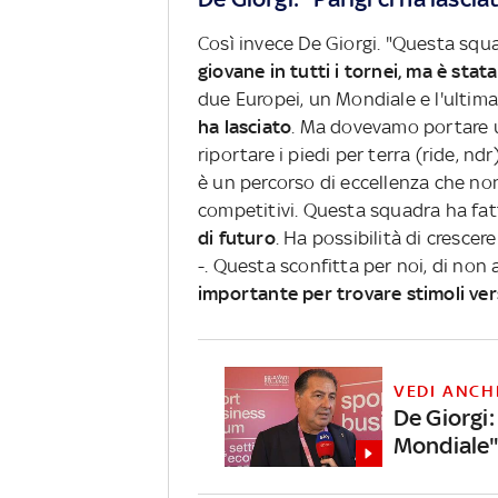
Così invece De Giorgi. "Questa squ
giovane in tutti i tornei, ma è st
due Europei, un Mondiale e l'ultim
ha lasciato
. Ma dovevamo portare u
riportare i piedi per terra (ride, nd
è un percorso di eccellenza che no
competitivi. Questa squadra ha fat
di futuro
. Ha possibilità di cresce
-. Questa sconfitta per noi, di non
importante per trovare stimoli ver
VEDI ANCH
De Giorgi:
Mondiale