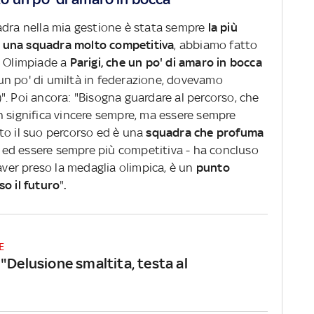
adra nella mia gestione è stata sempre
la più
ata una squadra molto competitiva
, abbiamo fatto
a Olimpiade a
Parigi, che un po' di amaro in bocca
n po' di umiltà in federazione, dovevamo
r)". Poi ancora: "Bisogna guardare al percorso, che
n significa vincere sempre, ma essere sempre
to il suo percorso ed è una
squadra che profuma
re ed essere sempre più competitiva - ha concluso
 aver preso la medaglia olimpica, è un
punto
so il futuro
"
.
E
 "Delusione smaltita, testa al
"