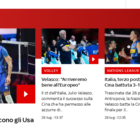
VOLLEY
NATIONS LEAGUE
Velasco: "Arriveremo
Italia, terzo pos
bene all'Europeo"
Cina battuta 3-1
Il ct dell'Italia, Julio Velasco,
Trascinata dai 26 p
commenta il successo sulla
Antropova, la Nazi
Cina che ha permesso alle
Velasco batte la Ci
azzurre di...
finale per il...
26 lug - 13:37
26 lug - 12:35
ncono gli Usa