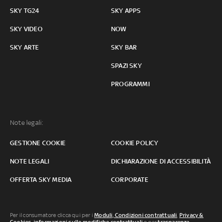
SKY TG24
SKY APPS
SKY VIDEO
NOW
SKY ARTE
SKY BAR
SPAZI SKY
PROGRAMMI
Note legali:
GESTIONE COOKIE
COOKIE POLICY
NOTE LEGALI
DICHIARAZIONE DI ACCESSIBILITÀ
OFFERTA SKY MEDIA
CORPORATE
Per il consumatore clicca qui per i
Moduli, Condizioni contrattuali
,
Privacy &
Cookies
,
informazioni sulle modifiche contrattuali
o per
trasparenza