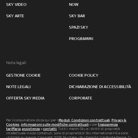
SKY VIDEO
NOW
SKY ARTE
SKY BAR
SPAZI SKY
PROGRAMMI
Note legali:
GESTIONE COOKIE
COOKIE POLICY
NOTE LEGALI
DICHIARAZIONE DI ACCESSIBILITÀ
OFFERTA SKY MEDIA
CORPORATE
Per il consumatore clicca qui per i
Moduli, Condizioni contrattuali
,
Privacy &
Cookies
,
informazioni sulle modifiche contrattuali
o per
trasparenza
tariffaria
,
assistenza
e
contatti
. Tutti i marchi Sky e i diritti di proprietà
intellettuale in essi contenuti, sono di proprietà di Sky international AG e sono
utilizzati su licenza. Copyright 2026 Sky Italia - Sky Italia Srl Via Monte Penice, 7 -