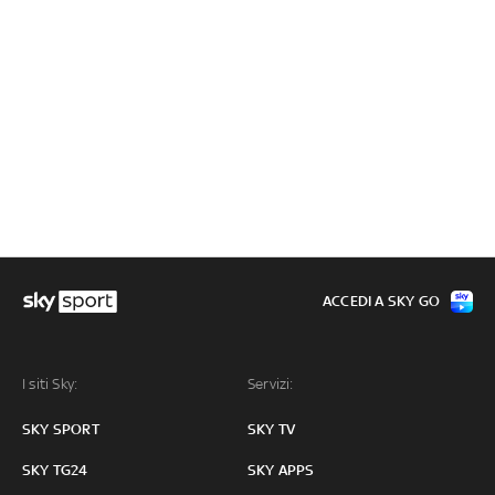
ACCEDI A SKY GO
I siti Sky:
Servizi:
SKY SPORT
SKY TV
SKY TG24
SKY APPS