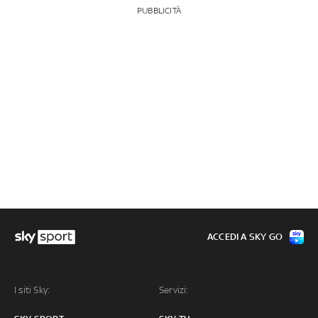
PUBBLICITÀ
ACCEDI A SKY GO
I siti Sky:
Servizi: