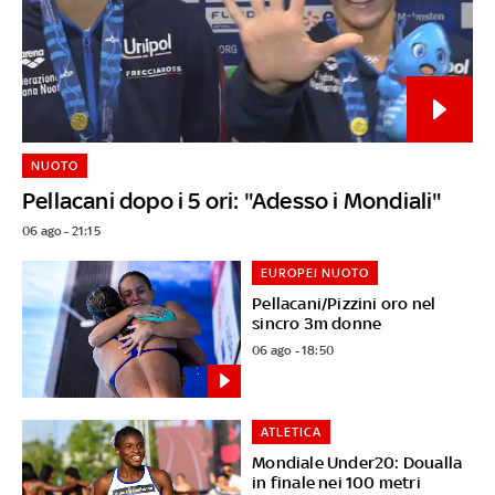
NUOTO
Pellacani dopo i 5 ori: "Adesso i Mondiali"
06 ago - 21:15
EUROPEI NUOTO
Pellacani/Pizzini oro nel
sincro 3m donne
06 ago - 18:50
ATLETICA
Mondiale Under20: Doualla
in finale nei 100 metri