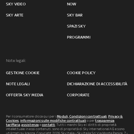
SKY VIDEO
NOW
SKY ARTE
SKY BAR
SPAZI SKY
PROGRAMMI
Note legali:
GESTIONE COOKIE
COOKIE POLICY
NOTE LEGALI
DICHIARAZIONE DI ACCESSIBILITÀ
OFFERTA SKY MEDIA
CORPORATE
Per il consumatore clicca qui per i
Moduli, Condizioni contrattuali
,
Privacy &
Cookies
,
informazioni sulle modifiche contrattuali
o per
trasparenza
tariffaria
,
assistenza
e
contatti
. Tutti i marchi Sky e i diritti di proprietà
intellettuale in essi contenuti, sono di proprietà di Sky international AG e sono
utilizzati su licenza. Copyright 2026 Sky Italia - Sky Italia Srl Via Monte Penice, 7 -