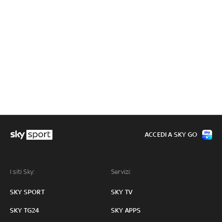
ACCEDI A SKY GO
I siti Sky:
Servizi:
SKY SPORT
SKY TV
SKY TG24
SKY APPS