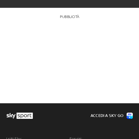
PUBBLICITÀ
ACCEDI A SKY GO
I siti Sky:
Servizi: