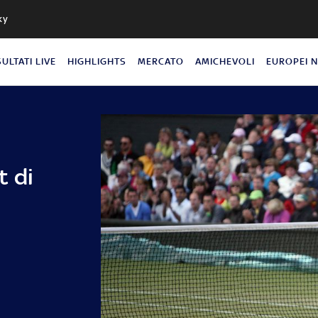
ky
SULTATI LIVE
HIGHLIGHTS
MERCATO
AMICHEVOLI
EUROPEI 
t di