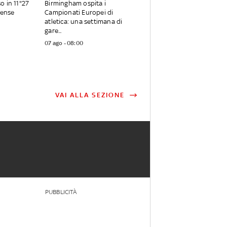
o in 11"27
Birmingham ospita i
tense
Campionati Europei di
atletica: una settimana di
gare...
07 ago - 08:00
VAI ALLA SEZIONE
PUBBLICITÀ