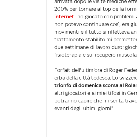
arrivata dopo le visite mediche effet
200% per tornare al top della form
internet
- ho giocato con problemi a
non potevo continuare così, era gius
movimenti e il tutto si rifletteva an
trattamento stabilito mi permetter
due settimane di lavoro duro: gioc
fisioterapia e sul recupero muscola
Forfait dell'ultim'ora di Roger Feder
erba della città tedesca. Lo svizzer
trionfo di domenica scorsa al Rol
altri giocatori e ai miei tifosi in G
potranno capire che mi senta travol
eventi degli ultimi giorni".