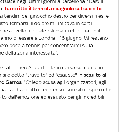
tuate negli ultimi giorni a Barcellona. "Darò il
a -
ha scritto il tennista spagnolo sul suo sito
i tendini del ginocchio destro per diversi mesi e
to fermarsi. Il dolore mi limitava in certi
che a livello mentale. Gli esami effettuati e il
anno di essere a Londra il 16 giugno. Mi restano
herò poco a tennis per concentrarmi sulla
re della zona interessata".
er al torneo Atp di Halle, in corso sui campi in
o si è detto "travolto" ed "esausto"
in seguito al
and Garros
. "Chiedo scusa agli organizzatori, agli
ermania - ha scritto Federer sul suo sito - spero che
to dall'emozione ed esausto per gli incredibili