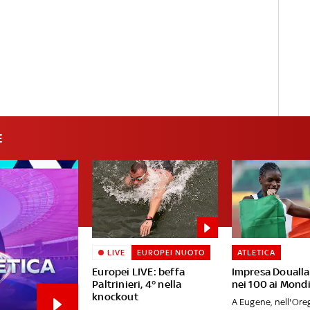
E
LIVE
EUROPEI NUOTO
ATLETICA
Europei LIVE: beffa
Impresa Doualla
Paltrinieri, 4° nella
nei 100 ai Mondi
knockout
A Eugene, nell'Oreg