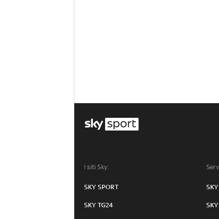
I siti Sky:
Serv
SKY SPORT
SKY
SKY TG24
SKY