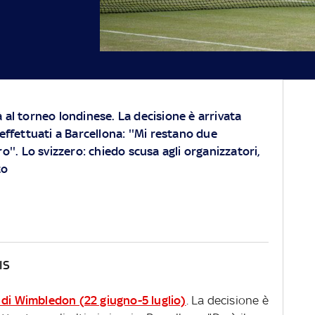
 al torneo londinese. La decisione è arrivata
effettuati a Barcellona: ''Mi restano due
o''. Lo svizzero: chiedo scusa agli organizzatori,
to
IS
di Wimbledon (22 giugno-5 luglio)
. La decisione è