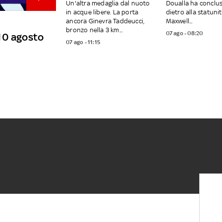
Un'altra medaglia dal nuoto
Doualla ha conclus
in acque libere. La porta
dietro alla statuni
ancora Ginevra Taddeucci,
Maxwell...
bronzo nella 3 km...
07 ago - 08:20
l 10 agosto
07 ago - 11:15