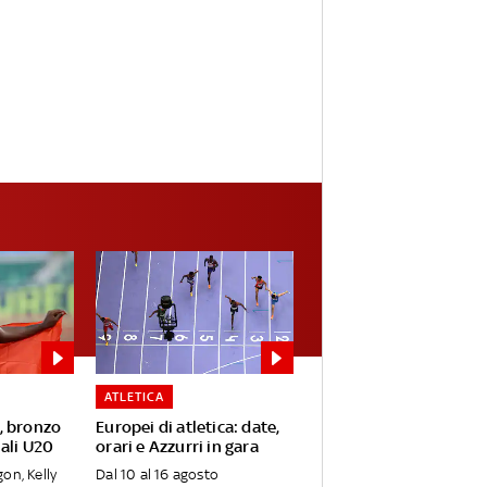
ATLETICA
, bronzo
Europei di atletica: date,
ali U20
orari e Azzurri in gara
on, Kelly
Dal 10 al 16 agosto