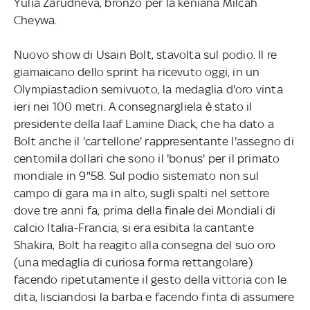
Yulia Zarudneva, bronzo per la keniana Milcah
Cheywa.
Nuovo show di Usain Bolt, stavolta sul podio. Il re
giamaicano dello sprint ha ricevuto oggi, in un
Olympiastadion semivuoto, la medaglia d'oro vinta
ieri nei 100 metri. A consegnargliela è stato il
presidente della Iaaf Lamine Diack, che ha dato a
Bolt anche il 'cartellone' rappresentante l'assegno di
centomila dollari che sono il 'bonus' per il primato
mondiale in 9"58. Sul podio sistemato non sul
campo di gara ma in alto, sugli spalti nel settore
dove tre anni fa, prima della finale dei Mondiali di
calcio Italia-Francia, si era esibita la cantante
Shakira, Bolt ha reagito alla consegna del suo oro
(una medaglia di curiosa forma rettangolare)
facendo ripetutamente il gesto della vittoria con le
dita, lisciandosi la barba e facendo finta di assumere