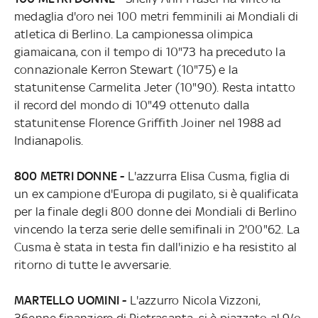
medaglia d'oro nei 100 metri femminili ai Mondiali di
atletica di Berlino. La campionessa olimpica
giamaicana, con il tempo di 10"73 ha preceduto la
connazionale Kerron Stewart (10"75) e la
statunitense Carmelita Jeter (10"90). Resta intatto
il record del mondo di 10"49 ottenuto dalla
statunitense Florence Griffith Joiner nel 1988 ad
Indianapolis.
800 METRI DONNE -
L'azzurra Elisa Cusma, figlia di
un ex campione d'Europa di pugilato, si è qualificata
per la finale degli 800 donne dei Mondiali di Berlino
vincendo la terza serie delle semifinali in 2'00"62. La
Cusma è stata in testa fin dall'inizio e ha resistito al
ritorno di tutte le avversarie.
MARTELLO UOMINI -
L'azzurro Nicola Vizzoni,
36enne finanziere di Pietrasanta, si è piazzato al 9/o