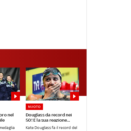
NUOTO
'oro nel
Douglass da record nei
ile
50! E la sua reazione...
 medaglia
Kate Douglass fa il record del