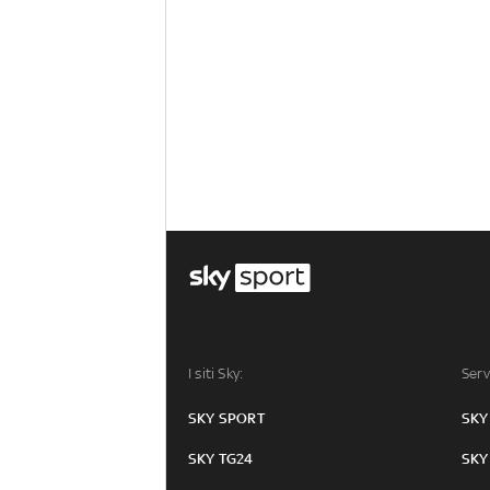
I siti Sky:
Serv
SKY SPORT
SKY
SKY TG24
SKY