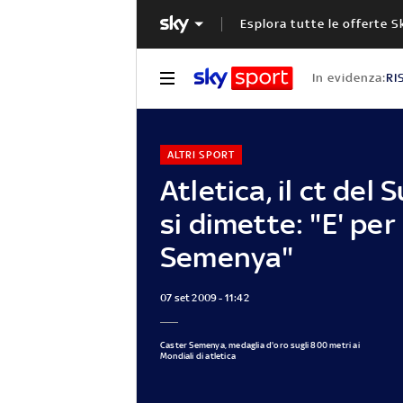
Esplora tutte le offerte S
In evidenza:
RI
ALTRI SPORT
Atletica, il ct del 
si dimette: "E' per
Semenya"
07 set 2009 - 11:42
Caster Semenya, medaglia d'oro sugli 800 metri ai
Mondiali di atletica