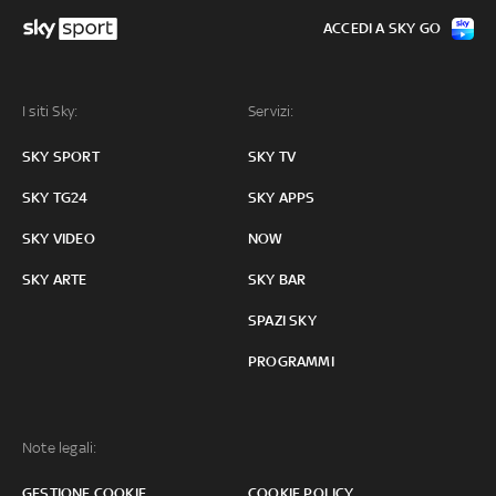
ACCEDI A SKY GO
I siti Sky:
Servizi:
SKY SPORT
SKY TV
SKY TG24
SKY APPS
SKY VIDEO
NOW
SKY ARTE
SKY BAR
SPAZI SKY
PROGRAMMI
Note legali:
GESTIONE COOKIE
COOKIE POLICY