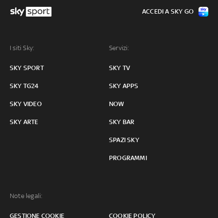
ACCEDI A SKY GO
I siti Sky:
Servizi:
SKY SPORT
SKY TV
SKY TG24
SKY APPS
SKY VIDEO
NOW
SKY ARTE
SKY BAR
SPAZI SKY
PROGRAMMI
Note legali:
GESTIONE COOKIE
COOKIE POLICY